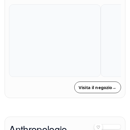
Visita il negozio
→
Anthropologie
♡