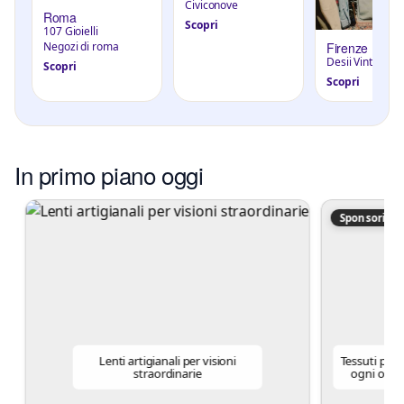
Civiconove
Roma
Scopri
107 Gioielli
Negozi di roma
Firenze
Desii Vintage
Scopri
Scopri
In primo piano oggi
Sponsorizza
Lenti artigianali per visioni
Tess
straordinarie