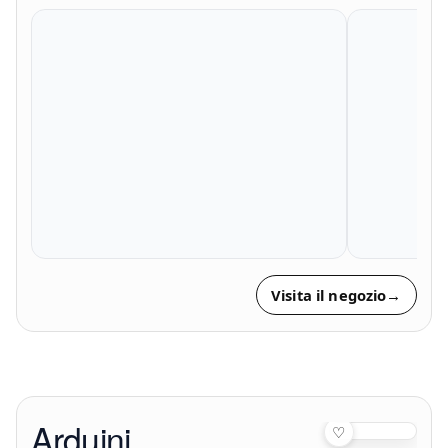
Visita il negozio
→
Arduini
♡