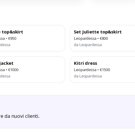
e top&skirt
Set Juliette top&skirt
sa • €950
Leopardessa • €800
rdessa
da Leopardessa
jacket
Kitri dress
sa • €1000
Leopardessa • €1500
rdessa
da Leopardessa
e da nuovi clienti.