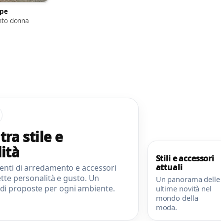
pe
nto donna
ra stile e
ità
Stili e accessori
Moda
attuali
menti di arredamento e accessori
lette personalità e gusto. Un
Un panorama delle
di proposte per ogni ambiente.
ultime novità nel
mondo della
moda.