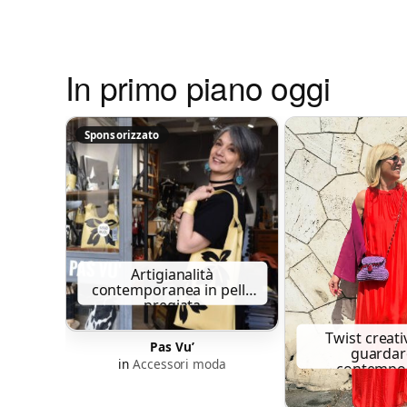
In primo piano oggi
Sponsorizzato
Artigianalità
contemporanea in pelle
pregiata
Twist creati
Pas Vu’
guarda
in
Accessori moda
contempo