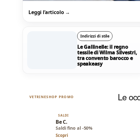
Leggi l’articolo →
Indirizzi di stile
Tendenze occhi
2026: eyewear 
Indirizzi di stile
Le Gallinelle: il regno
nicchia e stile
tessile di Wilma Silvestri,
tra convento barocco e
speakeasy
contemporaneo
Ottica Caputi
Le occ
VETRINESHOP PROMO
SALDI
Be C.
Saldi fino al -50%
Scopri