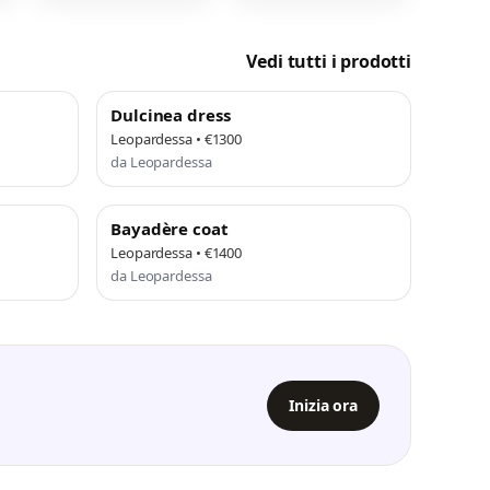
Vedi tutti i prodotti
Dulcinea dress
Leopardessa • €1300
da Leopardessa
Bayadère coat
Leopardessa • €1400
da Leopardessa
Inizia ora