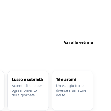
Vai alla vetrina
Lusso e sobrietà
Tè e aromi
Accessori &
Gusto
Accenti di stile per
Un viaggio tra le
Gioielli
ogni momento
diverse sfumature
della giornata.
del tè.