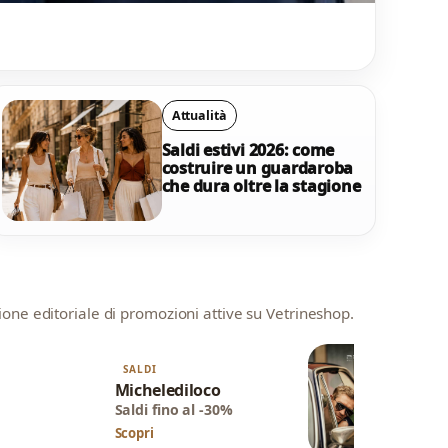
Attualità
Saldi estivi 2026: come
costruire un guardaroba
che dura oltre la stagione
one editoriale di promozioni attive su Vetrineshop.
SALDI
PROMO
Michelediloco
Astrolo
Saldi fino al -30%
Promo f
Scopri
Scopri