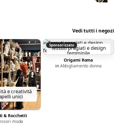
Vedi tutti i negozi
Sponsorizzato
Tessuti pregiati e design
femminile
Origami Roma
in
Abbigliamento donna
Lu
ità e creatività
di
apelli unici
ti & Rocchetti
essori moda