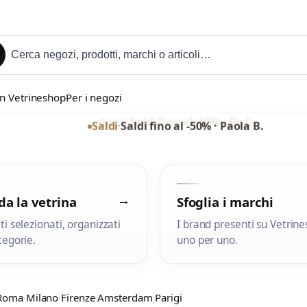
in Vetrineshop
Per i negozi
Saldi
·
Saldi fino al -50% · Paola B.
→
a la vetrina
Sfoglia i marchi
ti selezionati, organizzati
I brand presenti su Vetrine
tegorie.
uno per uno.
Roma
·
Milano
·
Firenze
·
Amsterdam
·
Parigi