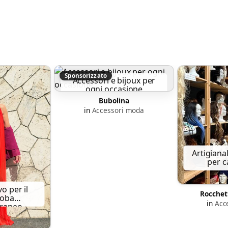
Sponsorizzato
Accessori e bijoux per
ogni occasione
Bubolina
in
Accessori moda
Artigianal
per c
vo per il
Rocchet
roba
in
Acc
raneo