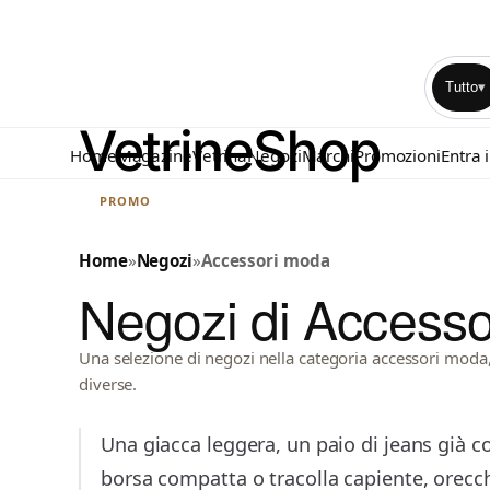
Tutto
▾
Home
Magazine
Vetrina
Negozi
Marchi
Promozioni
Entra 
PROMO
Home
»
Negozi
»
Accessori moda
Negozi di Access
Una selezione di negozi nella categoria accessori moda, t
diverse.
Una giacca leggera, un paio di jeans già co
borsa compatta o tracolla capiente, orecchi