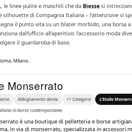
.
, le linee pulite e maschili che da
Biesse
si intreccian
le silhouette di Compagnia Italiana – l’attenzione si
he segna il punto vita su un blazer morbido, una borsa
ziona dall’ufficio all’aperitivo: l’accessorio moda dive
volgere il guardaroba di base.
Roma
,
Milano
.
le Monserrato
 borse
Abbigliamento donna
+1 Categorie
L’Etoile Monser
italiana in borse contemporanee
serrato è una boutique di pelletteria e borse artigiana
oma, in via di monserrato, specializzata in accessori