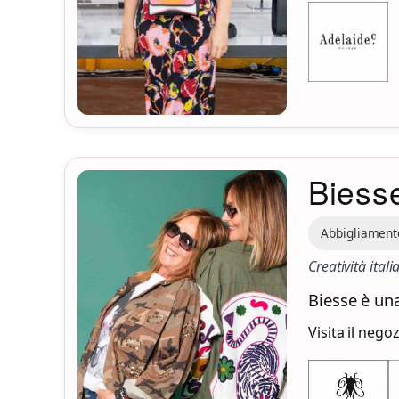
Biess
Abbigliament
Creatività ita
Biesse è un
Visita il nego