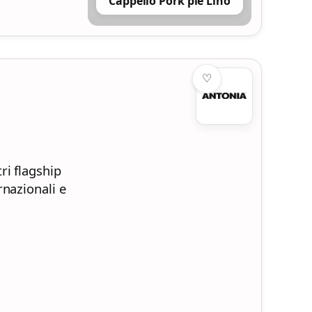
Cappello Pork pie Lino
♡
ri flagship
nazionali e