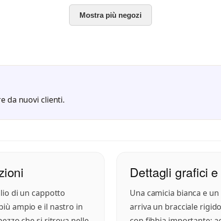
Mostra più negozi
e da nuovi clienti.
zioni
Dettagli grafici e
glio di un cappotto
Una camicia bianca e un
più ampio e il nastro in
arriva un bracciale rigid
pezzo che si ritrova nelle
con fibbia importante: a