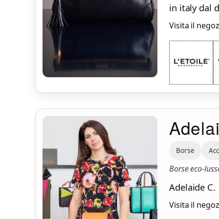
in italy da
Visita il nego
Adela
Borse
Ac
Borse eco-lusso
Adelaide C.
Visita il nego