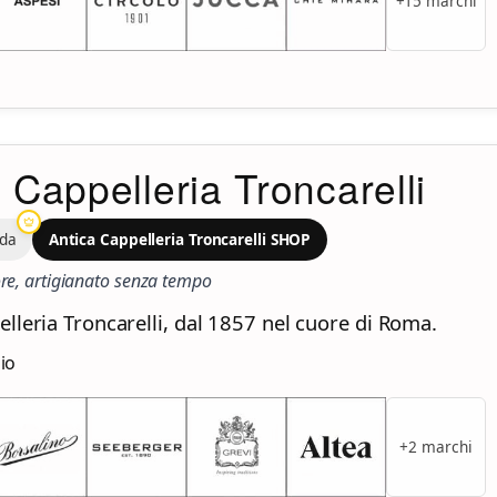
+15 marchi
 Cappelleria Troncarelli
oda
Antica Cappelleria Troncarelli SHOP
ore, artigianato senza tempo
lleria Troncarelli, dal 1857 nel cuore di Roma.
zio
+2 marchi