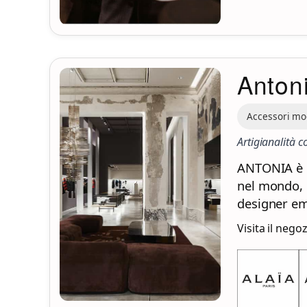
Anton
Accessori m
Artigianalità c
ANTONIA è u
nel mondo, 
designer em
Visita il nego