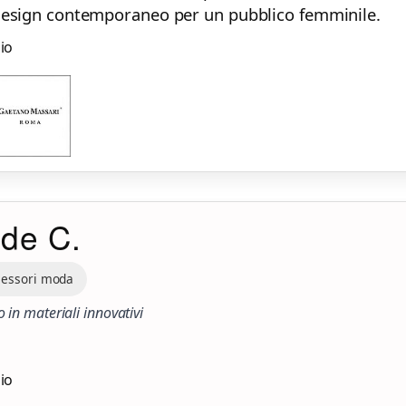
l design contemporaneo per un pubblico femminile.
zio
ide C.
cessori moda
 in materiali innovativi
zio