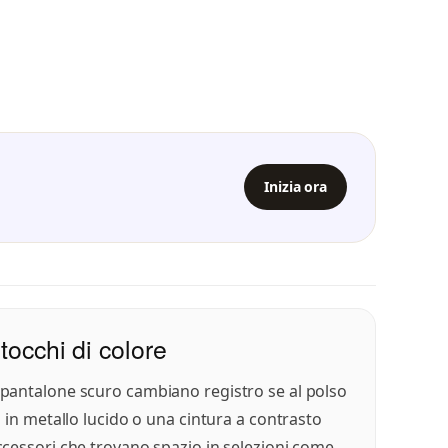
Inizia ora
 tocchi di colore
 pantalone scuro cambiano registro se al polso
o in metallo lucido o una cintura a contrasto
ccessori che trovano spazio in selezioni come