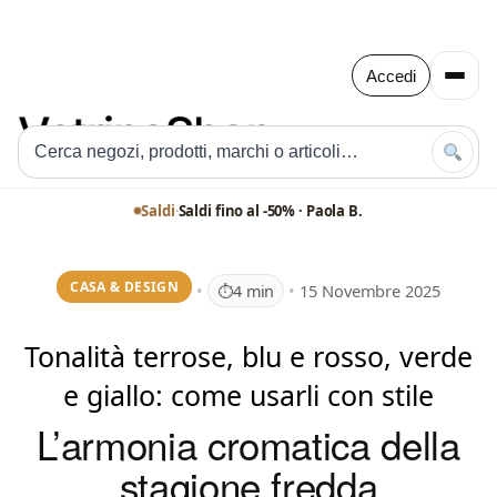
Accedi
Saldi
·
Saldi fino al -50% · Paola B.
CASA & DESIGN
•
•
15 Novembre 2025
⏱
4 min
Tonalità terrose, blu e rosso, verde
e giallo: come usarli con stile
L’armonia cromatica della
stagione fredda