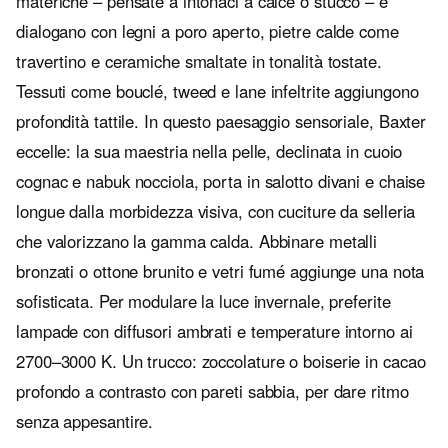
materiche – pensate a intonaci a calce o stucco – e
dialogano con legni a poro aperto, pietre calde come
travertino e ceramiche smaltate in tonalità tostate.
Tessuti come bouclé, tweed e lane infeltrite aggiungono
profondità tattile. In questo paesaggio sensoriale, Baxter
eccelle: la sua maestria nella pelle, declinata in cuoio
cognac e nabuk nocciola, porta in salotto divani e chaise
longue dalla morbidezza visiva, con cuciture da selleria
che valorizzano la gamma calda. Abbinare metalli
bronzati o ottone brunito e vetri fumé aggiunge una nota
sofisticata. Per modulare la luce invernale, preferite
lampade con diffusori ambrati e temperature intorno ai
2700–3000 K. Un trucco: zoccolature o boiserie in cacao
profondo a contrasto con pareti sabbia, per dare ritmo
senza appesantire.