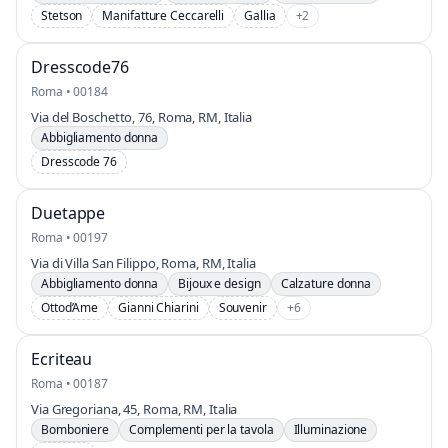
Stetson
Manifatture Ceccarelli
Gallia
+2
Dresscode76
Roma • 00184
Via del Boschetto, 76, Roma, RM, Italia
Abbigliamento donna
Dresscode 76
Duetappe
Roma • 00197
Via di Villa San Filippo, Roma, RM, Italia
Abbigliamento donna
Bijoux e design
Calzature donna
Ottod’Ame
Gianni Chiarini
Souvenir
+6
Ecriteau
Roma • 00187
Via Gregoriana, 45, Roma, RM, Italia
Bomboniere
Complementi per la tavola
Illuminazione