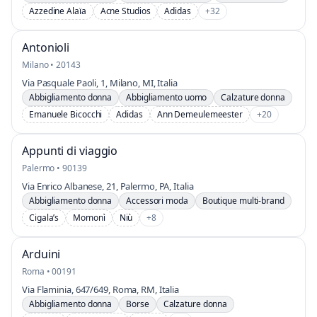
Azzedine Alaïa
Acne Studios
Adidas
+32
Antonioli
Milano • 20143
Via Pasquale Paoli, 1, Milano, MI, Italia
Abbigliamento donna
Abbigliamento uomo
Calzature donna
Emanuele Bicocchi
Adidas
Ann Demeulemeester
+20
Appunti di viaggio
Palermo • 90139
Via Enrico Albanese, 21, Palermo, PA, Italia
Abbigliamento donna
Accessori moda
Boutique multi-brand
Cigala’s
Momonì
Niù
+8
Arduini
Roma • 00191
Via Flaminia, 647/649, Roma, RM, Italia
Abbigliamento donna
Borse
Calzature donna