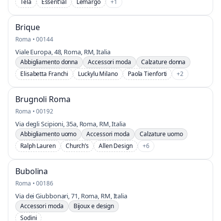
Tela
Essent’ial
Lemargo
+1
Brique
Roma • 00144
Viale Europa, 48, Roma, RM, Italia
Abbigliamento donna
Accessori moda
Calzature donna
Elisabetta Franchi
Luckylu Milano
Paola Tienforti
+2
Brugnoli Roma
Roma • 00192
Via degli Scipioni, 35a, Roma, RM, Italia
Abbigliamento uomo
Accessori moda
Calzature uomo
Ralph Lauren
Church’s
Allen Design
+6
Bubolina
Roma • 00186
Via dei Giubbonari, 71, Roma, RM, Italia
Accessori moda
Bijoux e design
Sodini