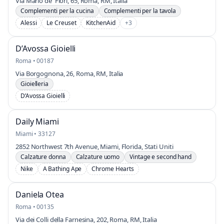
Via Mario de' Fiori, 65, Roma, RM, Italia
Complementi per la cucina
Complementi per la tavola
Alessi
Le Creuset
KitchenAid
+3
D’Avossa Gioielli
Roma • 00187
Via Borgognona, 26, Roma, RM, Italia
Gioielleria
D’Avossa Gioielli
Daily Miami
Miami • 33127
2852 Northwest 7th Avenue, Miami, Florida, Stati Uniti
Calzature donna
Calzature uomo
Vintage e second hand
Nike
A Bathing Ape
Chrome Hearts
Daniela Otea
Roma • 00135
Via dei Colli della Farnesina, 202, Roma, RM, Italia