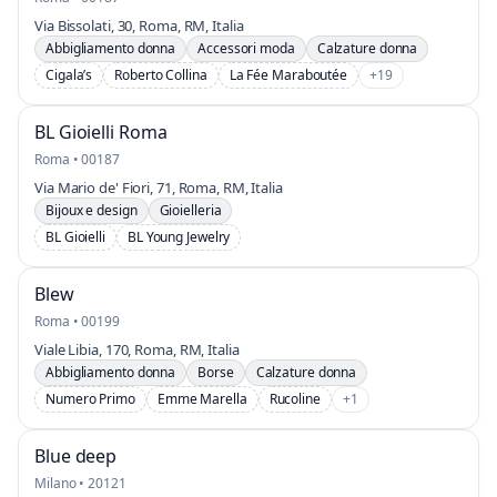
Via Bissolati, 30, Roma, RM, Italia
Abbigliamento donna
Accessori moda
Calzature donna
Cigala’s
Roberto Collina
La Fée Maraboutée
+19
BL Gioielli Roma
Roma • 00187
Via Mario de' Fiori, 71, Roma, RM, Italia
Bijoux e design
Gioielleria
BL Gioielli
BL Young Jewelry
Blew
Roma • 00199
Viale Libia, 170, Roma, RM, Italia
Abbigliamento donna
Borse
Calzature donna
Numero Primo
Emme Marella
Rucoline
+1
Blue deep
Milano • 20121