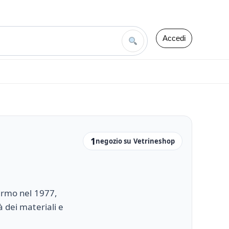
Accedi
1
negozio su Vetrineshop
lermo nel 1977,
à dei materiali e