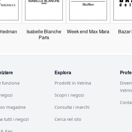
Friedman
Isabelle Blanche
Week end Max Mara
Bazar
Paris
niziare
Esplora
Profe
 funziona
Prodotti in Vetrina
Diven
Vetri
 negozi
Scopri i negozi
Contat
vio magazine
Consulta i marchi
 tutti i negozi
Cerca nel sito
 & Faq