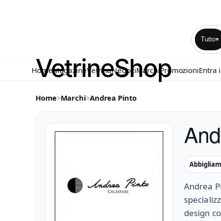
Tutto
▾
Home
Magazine
Vetrina
Negozi
Marchi
Promozioni
Entra 
Home
>
Marchi
>
Andrea Pinto
And
Abbiglia
Andrea Pi
specializ
design co