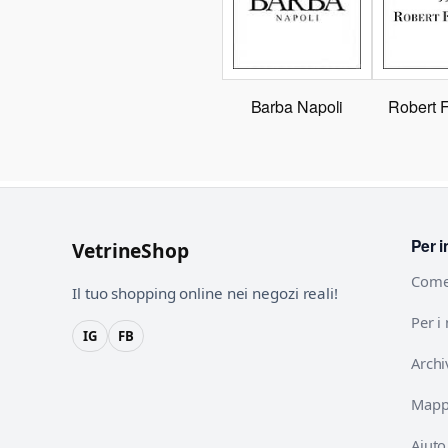
Barba Napoli
Robert 
Per i
VetrineShop
Come
Il tuo shopping online nei negozi reali!
Per i
IG
FB
Archi
Mappa
Aiuto