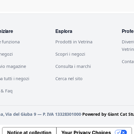
niziare
Esplora
Profe
 funziona
Prodotti in Vetrina
Diven
Vetri
 negozi
Scopri i negozi
Contat
vio magazine
Consulta i marchi
 tutti i negozi
Cerca nel sito
 & Faq
ma, Via del Giuba 9 — P. IVA 13328301000
·
Powered by Giant Cat St
Notice at collection
Your Privacy Choices