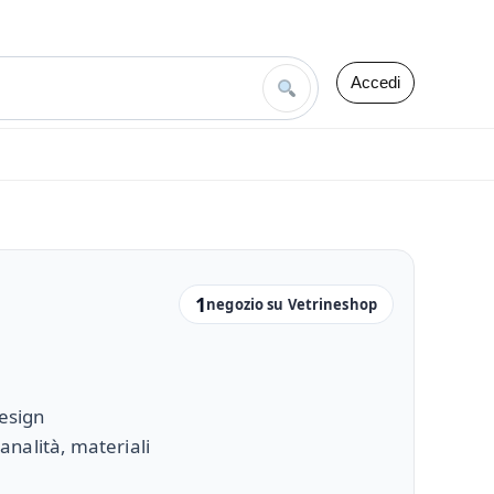
Accedi
1
negozio su Vetrineshop
design
nalità, materiali