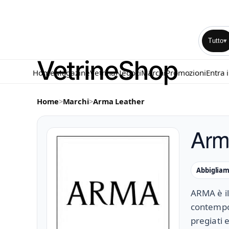
Tutto
▾
Home
Magazine
Vetrina
Negozi
Marchi
Promozioni
Entra 
Home
>
Marchi
>
Arma Leather
Arm
Abbiglia
ARMA è il
contempor
pregiati e