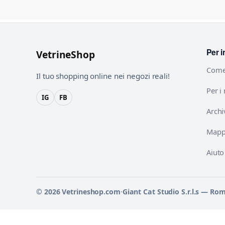
Per i
VetrineShop
Come
Il tuo shopping online nei negozi reali!
Per i
IG
FB
Archi
Mappa
Aiuto
© 2026 Vetrineshop.com
·
Giant Cat Studio S.r.l.s — Ro