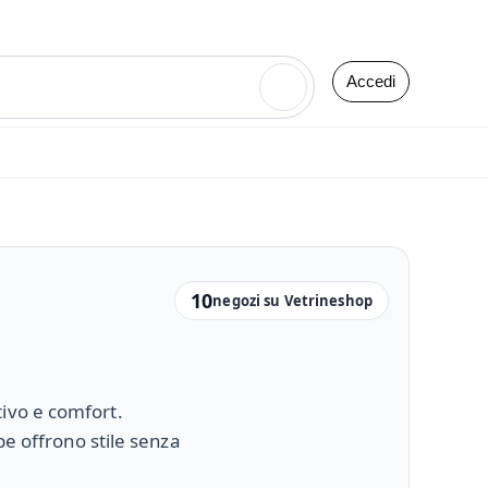
Accedi
🔍
10
negozi su Vetrineshop
ivo e comfort.
pe offrono stile senza