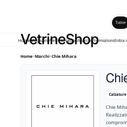
Tutto
▾
Home
Magazine
Vetrina
Negozi
Marchi
Promozioni
Entra 
Home
>
Marchi
>
Chie Mihara
Chi
Calzatur
Chie Miha
Realizzat
comprome