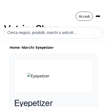
Accedi
🔍
Home
>
Marchi
>
Eyepetizer
Eyepetizer