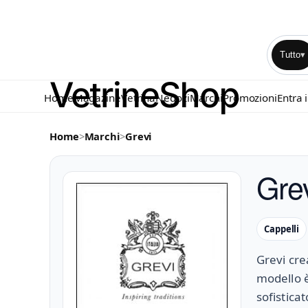
Tutto
▾
Home
Magazine
Vetrina
Negozi
Marchi
Promozioni
Entra 
Home
>
Marchi
>
Grevi
Gre
Cappelli
Grevi cre
modello è 
sofistica