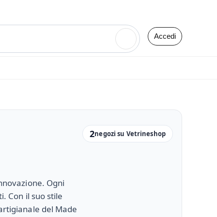
Accedi
🔍
2
negozi su Vetrineshop
 innovazione. Ogni
. Con il suo stile
 artigianale del Made