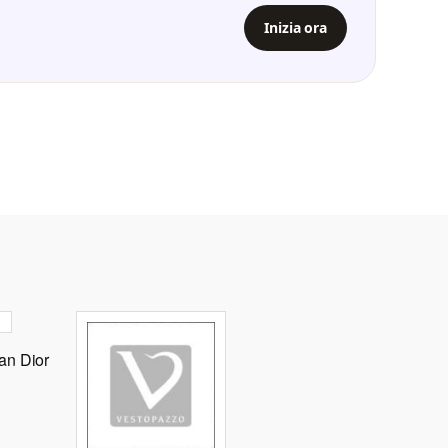
Inizia ora
ian Dior