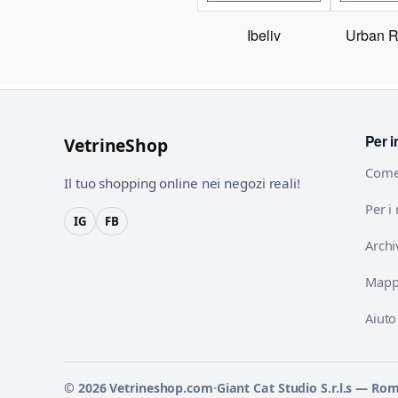
Ibeliv
Urban R
Per i
VetrineShop
Come
Il tuo shopping online nei negozi reali!
Per i
IG
FB
Archi
Mappa
Aiuto
© 2026 Vetrineshop.com
·
Giant Cat Studio S.r.l.s — Ro