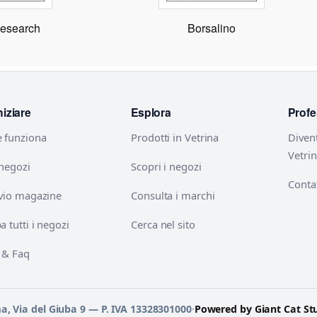
esearch
Borsalino
niziare
Esplora
Profe
 funziona
Prodotti in Vetrina
Diven
Vetri
 negozi
Scopri i negozi
Contat
vio magazine
Consulta i marchi
 tutti i negozi
Cerca nel sito
 & Faq
ma, Via del Giuba 9 — P. IVA 13328301000
·
Powered by Giant Cat St