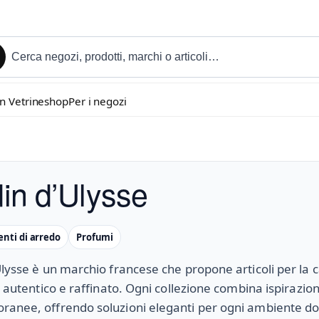
in Vetrineshop
Per i negozi
din d’Ulysse
ti di arredo
Profumi
Ulysse è un marchio francese che propone articoli per la 
le autentico e raffinato. Ogni collezione combina ispirazion
anee, offrendo soluzioni eleganti per ogni ambiente d