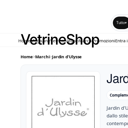
Tutto
▾
Home
Magazine
Vetrina
Negozi
Marchi
Promozioni
Entra 
Home
>
Marchi
>
Jardin d’Ulysse
Jar
Complemen
Jardin d'
dallo sti
contempor