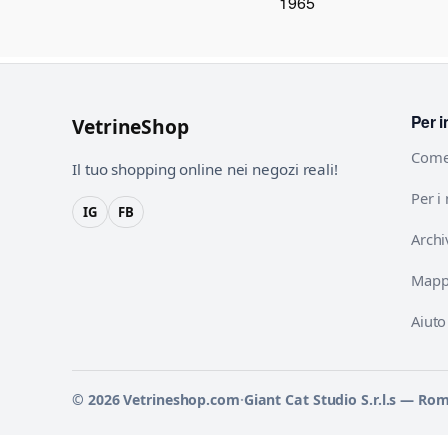
1965
Per i
VetrineShop
Come
Il tuo shopping online nei negozi reali!
Per i
IG
FB
Archi
Mappa
Aiuto
© 2026 Vetrineshop.com
·
Giant Cat Studio S.r.l.s — Ro