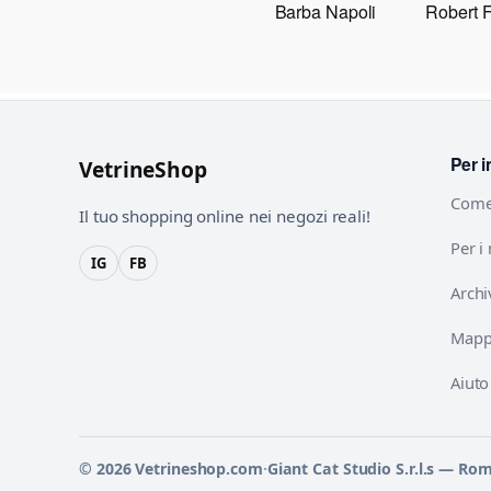
Barba Napoli
Robert 
Per i
VetrineShop
Come
Il tuo shopping online nei negozi reali!
Per i
IG
FB
Archi
Mappa
Aiuto
© 2026 Vetrineshop.com
·
Giant Cat Studio S.r.l.s — Ro