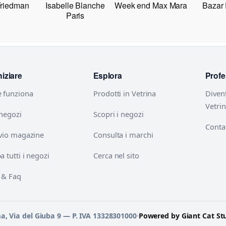
Friedman
Isabelle Blanche
Week end Max Mara
Bazar
Paris
niziare
Esplora
Profe
 funziona
Prodotti in Vetrina
Diven
Vetri
 negozi
Scopri i negozi
Contat
vio magazine
Consulta i marchi
 tutti i negozi
Cerca nel sito
 & Faq
ma, Via del Giuba 9 — P. IVA 13328301000
·
Powered by Giant Cat St