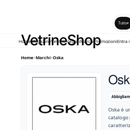
Tutto
▾
Home
Magazine
Vetrina
Negozi
Marchi
Promozioni
Entra 
Home
>
Marchi
>
Oska
Osk
Abbiglia
Oska è un
catalogo
caratteri