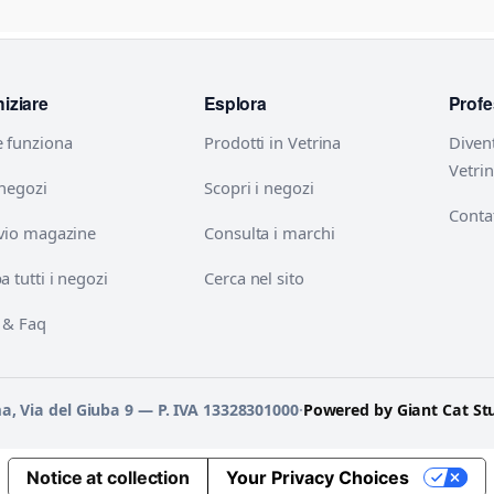
niziare
Esplora
Profe
 funziona
Prodotti in Vetrina
Diven
Vetri
 negozi
Scopri i negozi
Contat
vio magazine
Consulta i marchi
 tutti i negozi
Cerca nel sito
 & Faq
ma, Via del Giuba 9 — P. IVA 13328301000
·
Powered by Giant Cat St
Notice at collection
Your Privacy Choices