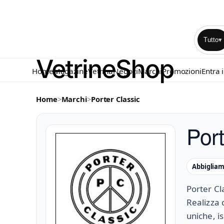
Tutto
▾
Home
Magazine
Vetrina
Negozi
Marchi
Promozioni
Entra 
Home
>
Marchi
>
Porter Classic
Port
Abbiglia
Porter Cl
Realizza 
uniche, i