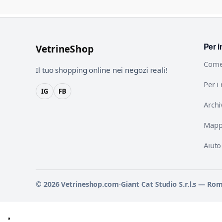
Per i
VetrineShop
Come
Il tuo shopping online nei negozi reali!
Per i
IG
FB
Archi
Mappa
Aiuto
© 2026 Vetrineshop.com
·
Giant Cat Studio S.r.l.s — Ro