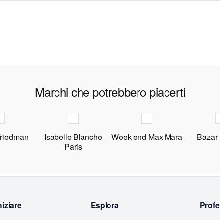
Marchi che potrebbero piacerti
Friedman
Isabelle Blanche
Week end Max Mara
Bazar
Paris
niziare
Esplora
Profe