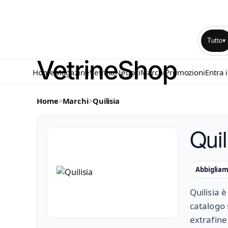
Tutto
▾
Home
Magazine
Vetrina
Negozi
Marchi
Promozioni
Entra 
Home
>
Marchi
>
Quilisia
Quil
Abbiglia
Quilisia 
catalogo 
extrafine