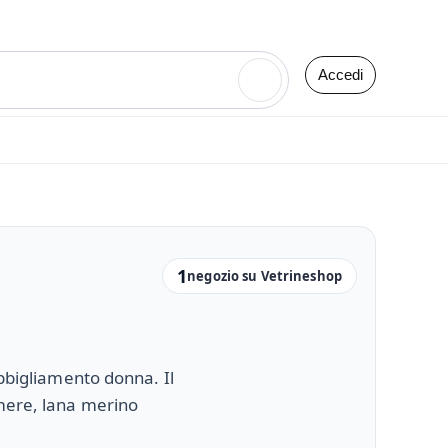
Accedi
🔍
1
negozio su Vetrineshop
abbigliamento donna. Il
hmere, lana merino