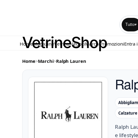
Tutto
▾
Home
Magazine
Vetrina
Negozi
Marchi
Promozioni
Entra 
Home
>
Marchi
>
Ralph Lauren
Ral
Abbiglia
Calzatur
Ralph Lau
e lifesty