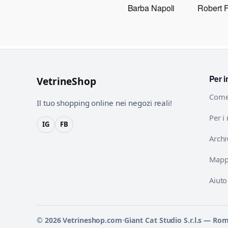
Barba Napoli
Robert 
Per i
VetrineShop
Come
Il tuo shopping online nei negozi reali!
Per i
IG
FB
Archi
Mappa
Aiuto
© 2026 Vetrineshop.com
·
Giant Cat Studio S.r.l.s — Ro