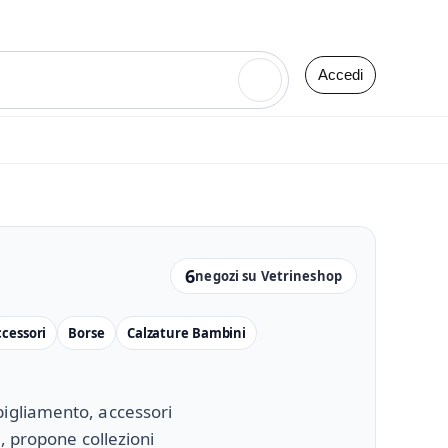
Accedi
🔍
6
negozi su Vetrineshop
cessori
Borse
Calzature Bambini
bigliamento, accessori
, propone collezioni