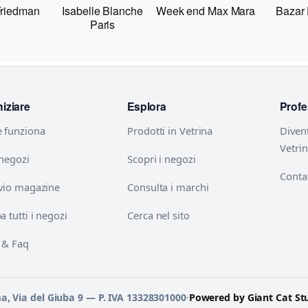
Friedman
Isabelle Blanche
Week end Max Mara
Bazar
Paris
niziare
Esplora
Profe
 funziona
Prodotti in Vetrina
Diven
Vetri
 negozi
Scopri i negozi
Contat
vio magazine
Consulta i marchi
 tutti i negozi
Cerca nel sito
 & Faq
ma, Via del Giuba 9 — P. IVA 13328301000
·
Powered by Giant Cat St