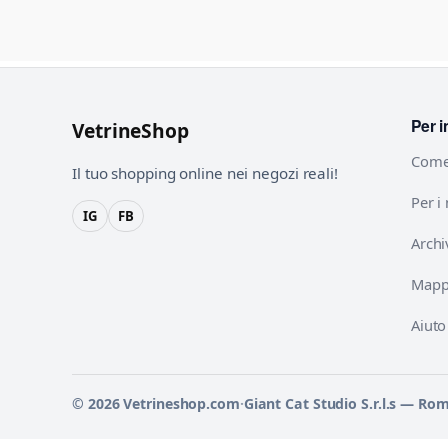
Per i
VetrineShop
Come
Il tuo shopping online nei negozi reali!
Per i
IG
FB
Archi
Mappa
Aiuto
© 2026 Vetrineshop.com
·
Giant Cat Studio S.r.l.s — Ro