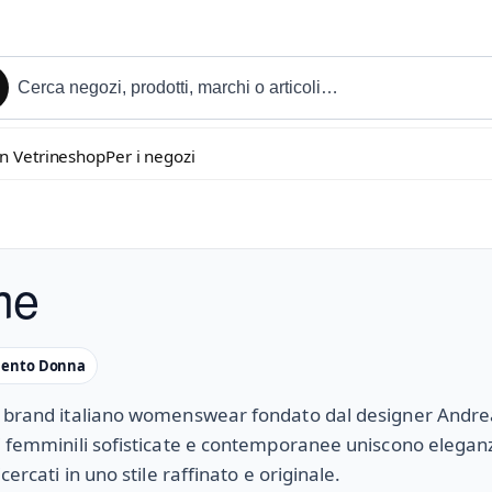
in Vetrineshop
Per i negozi
me
mento Donna
l brand italiano womenswear fondato dal designer Andre
i femminili sofisticate e contemporanee uniscono eleganz
icercati in uno stile raffinato e originale.