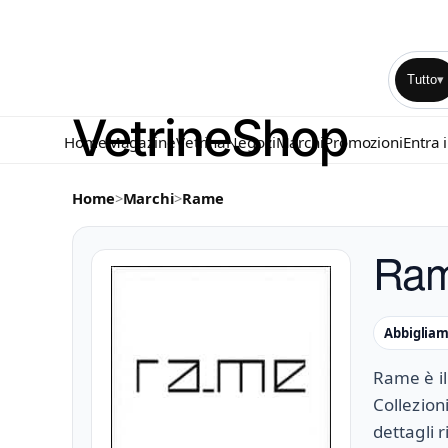
Tutto
▾
Home
Magazine
Vetrina
Negozi
Marchi
Promozioni
Entra 
Home
>
Marchi
>
Rame
Ra
Abbiglia
Rame è i
Collezion
dettagli r