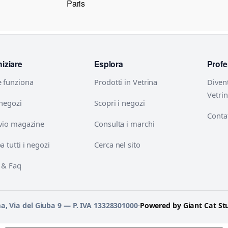
Paris
niziare
Esplora
Profe
 funziona
Prodotti in Vetrina
Diven
Vetri
 negozi
Scopri i negozi
Contat
vio magazine
Consulta i marchi
 tutti i negozi
Cerca nel sito
 & Faq
ma, Via del Giuba 9 — P. IVA 13328301000
·
Powered by Giant Cat St