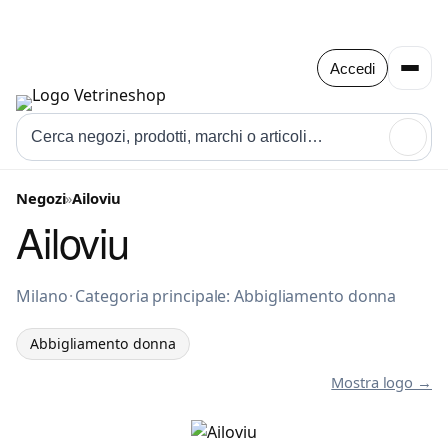
Accedi
🔍
Negozi
»
Ailoviu
Ailoviu
Abbigliamento donna a Milano
Milano
·
Categoria principale: Abbigliamento donna
Abbigliamento donna
Mostra logo →