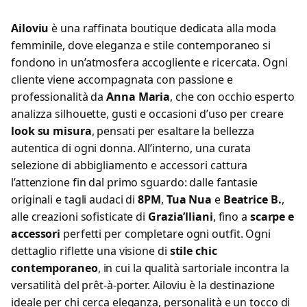
Ailoviu
è una raffinata boutique dedicata alla moda
femminile, dove eleganza e stile contemporaneo si
fondono in un’atmosfera accogliente e ricercata. Ogni
cliente viene accompagnata con passione e
professionalità da
Anna Maria
, che con occhio esperto
analizza silhouette, gusti e occasioni d’uso per creare
look su misura
, pensati per esaltare la bellezza
autentica di ogni donna. All’interno, una curata
selezione di abbigliamento e accessori cattura
l’attenzione fin dal primo sguardo: dalle fantasie
originali e tagli audaci di
8PM
,
Tua Nua
e
Beatrice B.
,
alle creazioni sofisticate di
Grazia’lliani
, fino a
scarpe e
accessori
perfetti per completare ogni outfit. Ogni
dettaglio riflette una visione di
stile chic
contemporaneo
, in cui la qualità sartoriale incontra la
versatilità del prêt-à-porter. Ailoviu è la destinazione
ideale per chi cerca eleganza, personalità e un tocco di