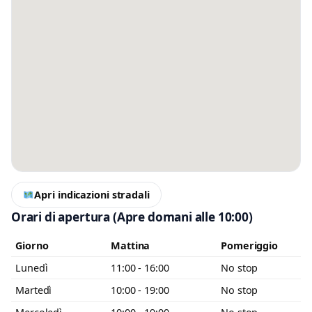
Messaggio
Scrivi almeno 20 caratteri, così il negozio potrà capire meglio la tua
richiesta.
Apri indicazioni stradali
Orari di apertura
(Apre domani alle 10:00)
Accetto l’informativa privacy
Giorno
Mattina
Pomeriggio
Minimo 20 caratteri
Invia messaggio
0 / 2000
Lunedì
11:00 - 16:00
No stop
Martedì
10:00 - 19:00
No stop