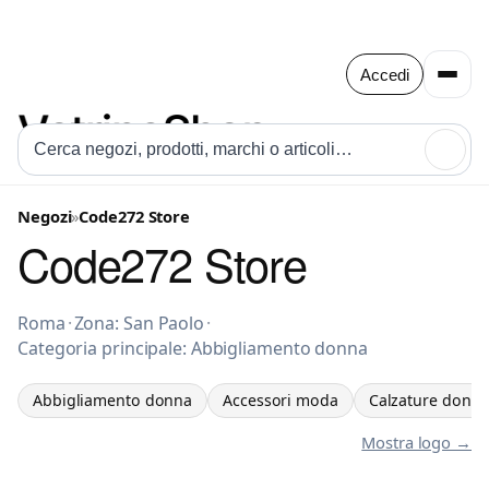
Accedi
🔍
Negozi
»
Code272 Store
Code272 Store
Abbigliamento donna a Roma
Roma
·
Zona: San Paolo
·
Categoria principale: Abbigliamento donna
Abbigliamento donna
Accessori moda
Calzature donn
Mostra logo →