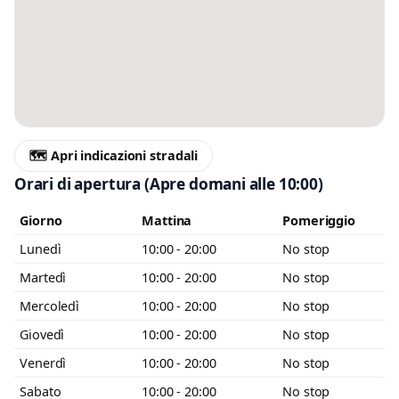
Messaggio
Scrivi almeno 20 caratteri, così il negozio potrà capire meglio la tua
richiesta.
🗺️ Apri indicazioni stradali
Orari di apertura
(Apre domani alle 10:00)
Giorno
Mattina
Pomeriggio
Accetto l’informativa privacy
Lunedì
10:00 - 20:00
No stop
Martedì
10:00 - 20:00
No stop
Minimo 20 caratteri
Invia messaggio
0 / 2000
Mercoledì
10:00 - 20:00
No stop
Giovedì
10:00 - 20:00
No stop
Venerdì
10:00 - 20:00
No stop
Sabato
10:00 - 20:00
No stop