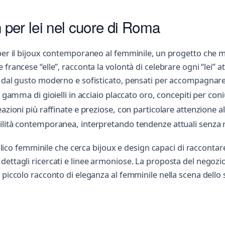
n per lei nel cuore di Roma
per il bijoux contemporaneo al femminile, un progetto che m
rancese “elle”, racconta la volontà di celebrare ogni “lei” att
 dal gusto moderno e sofisticato, pensati per accompagnare l
a gamma di gioielli in acciaio placcato oro, concepiti per co
azioni più raffinate e preziose, con particolare attenzione al
lità contemporanea, interpretando tendenze attuali senza rinu
blico femminile che cerca bijoux e design capaci di raccontare pe
ettagli ricercati e linee armoniose. La proposta del negozio
n piccolo racconto di eleganza al femminile nella scena dell