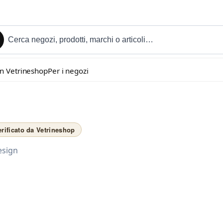
in Vetrineshop
Per i negozi
erificato da Vetrineshop
esign