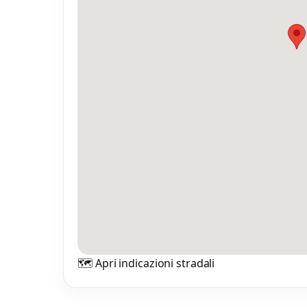
Mi
0 
🗺️ Apri indicazioni stradali