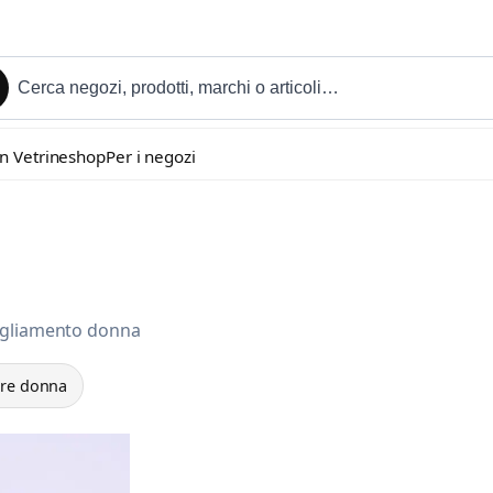
in Vetrineshop
Per i negozi
bigliamento donna
ure donna