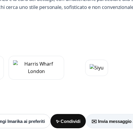
chi cerca uno stile personale, sofisticato e non convenziona
Scrivi a Imarika
Invia un messaggio diretto al negozio
tramite Vetrineshop.
aggio
 almeno 20 caratteri, così il negozio potrà capire meglio la tua richiesta.
gi Imarika ai preferiti
✨ Condividi
✉️ Invia messaggio 
Accetto l’informativa privacy