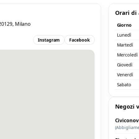
Orari di
nimo 20 caratteri
Invia messaggi
/ 2000
, 20129, Milano
Giorno
Lunedì
Instagram
Facebook
Martedì
Mercoledì
Giovedì
Venerdì
Sabato
Negozi v
Civiconov
(Abbigliam