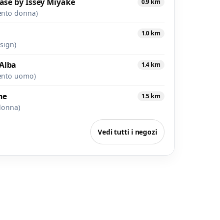
ease by Issey Miyake
0.9 km
ento donna)
1.0 km
esign)
Alba
1.4 km
ento uomo)
ne
1.5 km
donna)
Vedi tutti i negozi