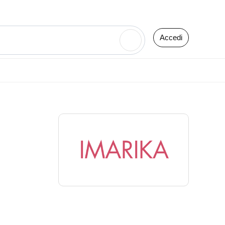
Accedi
🔍