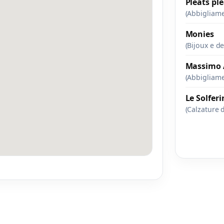
Pleats pl
(Abbigliam
Monies
(Bijoux e d
Massimo 
(Abbigliam
Le Solferi
(Calzature 