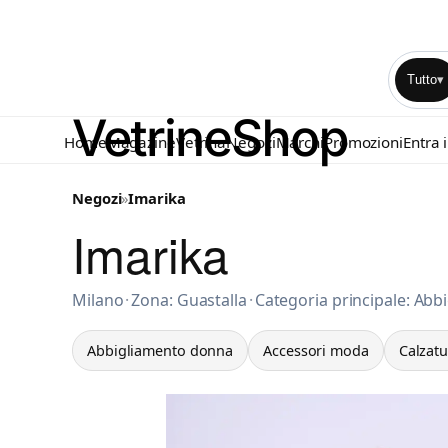
Tutto
▾
Home
Magazine
Vetrina
Negozi
Marchi
Promozioni
Entra 
Negozi
»
Imarika
Imarika
Abbigliamento donna a Milano
Milano
·
Zona: Guastalla
·
Categoria principale: Ab
Abbigliamento donna
Accessori moda
Calzat