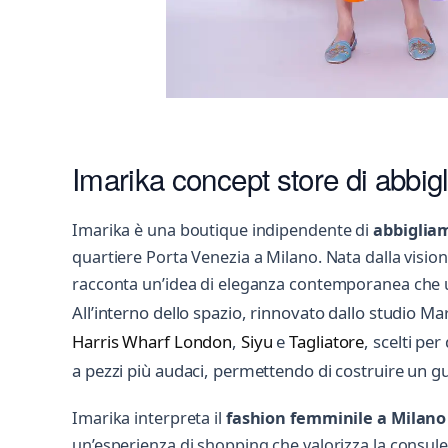
Imarika concept store di abbig
Imarika è una boutique indipendente di
abbiglia
quartiere Porta Venezia a Milano. Nata dalla vision
racconta un’idea di eleganza contemporanea che unis
All’interno dello spazio, rinnovato dallo studio 
Harris Wharf London
,
Siyu
e
Tagliatore
, scelti per
a pezzi più audaci, permettendo di costruire un g
Imarika interpreta il
fashion femminile a Milano
un’esperienza di shopping che valorizza la consulenz