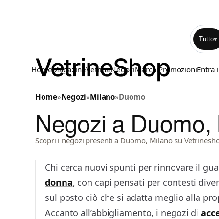
Tutto
▾
Home
Magazine
Vetrina
Negozi
Marchi
Promozioni
Entra 
Home
»
Negozi
»
Milano
»
Duomo
Negozi a Duomo, 
Scopri i negozi presenti a Duomo, Milano su Vetrinesh
Chi cerca nuovi spunti per rinnovare il gu
donna
, con capi pensati per contesti divers
sul posto ciò che si adatta meglio alla prop
Accanto all’abbigliamento, i negozi di
acc