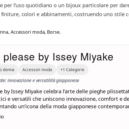
le per l’uso quotidiano o un bijoux particolare per da
o finiture, colori e abbinamenti, costruendo uno stile
onna
,
Accessori moda
,
Borse
.
s please by Issey Miyake
o donna
Accessori moda
+1 Categorie
ate: innovazione e versatilità giapponese
e by Issey Miyake celebra l’arte delle pieghe plissettat
tici e versatili che uniscono innovazione, comfort e d
ntando un’icona della moda giapponese contempora
zio