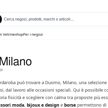
in Vetrineshop
Per i negozi
Milano
op.
ardaroba può trovare a Duomo, Milano, una selezione d
i, dal lavoro alle occasioni speciali. Qui è possibile co
ria fisicità e scegliere con calma tra proposte più ess
essori moda
,
bijoux e design
e
borse
permettono di c