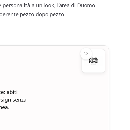
re personalità a un look, l’area di Duomo
 coerente pezzo dopo pezzo.
♡
e: abiti
esign senza
nea.