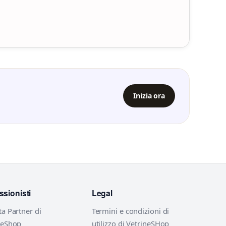
Inizia ora
ssionisti
Legal
ta Partner di
Termini e condizioni di
neShop
utilizzo di VetrineSHop