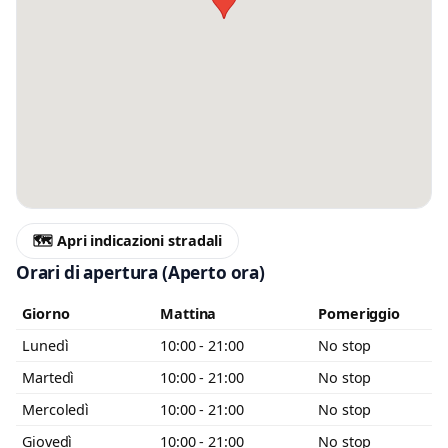
Messaggio
Scrivi almeno 20 caratteri, così il negozio potrà capire meglio la tua
richiesta.
🗺️ Apri indicazioni stradali
Orari di apertura
(Aperto ora)
Accetto l’informativa privacy
Giorno
Mattina
Pomeriggio
Lunedì
10:00 - 21:00
No stop
Minimo 20 caratteri
Invia messaggio
0 / 2000
Martedì
10:00 - 21:00
No stop
Mercoledì
10:00 - 21:00
No stop
Giovedì
10:00 - 21:00
No stop