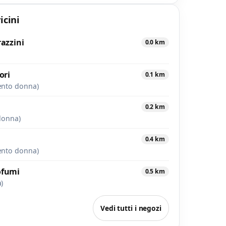
icini
razzini
0.0 km
o
ori
0.1 km
ento donna)
0.2 km
donna)
0.4 km
ento donna)
ofumi
0.5 km
)
Vedi tutti i negozi