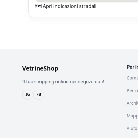
🗺️ Apri indicazioni stradali
Per i
VetrineShop
Come
Il tuo shopping online nei negozi reali!
Per i
IG
FB
Archi
Mappa
Aiuto