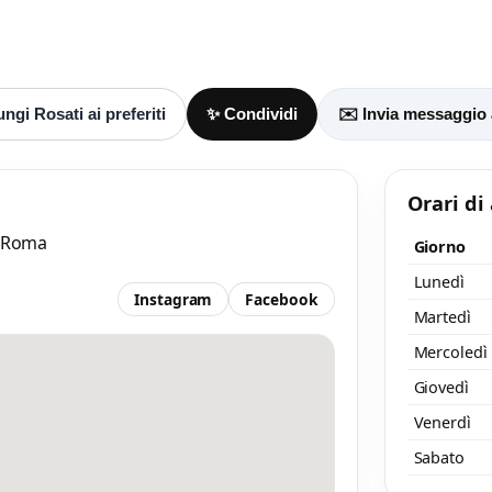
ngi Rosati ai preferiti
✨ Condividi
✉️ Invia messaggio 
Scrivi a Rosati
Invia un messaggio diretto al negozio
tramite Vetrineshop.
Orari di
, Roma
Giorno
Lunedì
Instagram
Facebook
Martedì
Mercoledì
aggio
 almeno 20 caratteri, così il negozio potrà capire meglio la tua richiesta.
Giovedì
Venerdì
Sabato