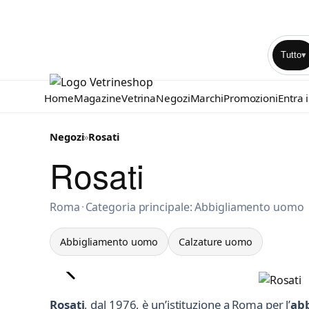
Tutto
▾
Home
Magazine
Vetrina
Negozi
Marchi
Promozioni
Entra 
Negozi
»
Rosati
Rosati
Abbigliamento uomo a Roma
Roma
·
Categoria principale: Abbigliamento uomo
Abbigliamento uomo
Calzature uomo
Rosati
, dal 1976, è un’istituzione a Roma per l’
abb