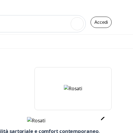
Accedi
🔍
alità sartoriale e comfort contemporaneo
.