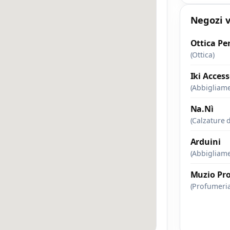
Negozi v
Accetto l’informativa privacy
Ottica Pe
(Ottica)
nimo 20 caratteri
Invia messaggi
/ 2000
Iki Access
(Abbigliam
Na.Nì
(Calzature 
Arduini
(Abbigliam
Muzio Pr
(Profumeria