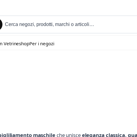
in Vetrineshop
Per i negozi
igliliamento maschile
che unisce
eleganza classica, qu