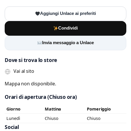
Aggiungi Unlace ai preferiti
Messaggio
Condividi
Scrivi almeno 20 caratteri, così il negozio potrà capire meglio la tua
richiesta.
Invia messaggio a Unlace
Dove si trova lo store
Vai al sito
Mappa non disponibile.
Accetto l’informativa privacy
Orari di apertura
(Chiuso ora)
Minimo 20 caratteri
Invia messaggio
0 / 2000
Giorno
Mattina
Pomeriggio
Lunedì
Chiuso
Chiuso
Social