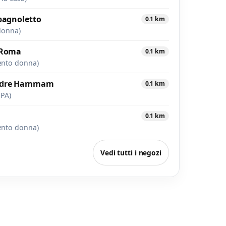
pagnoletto
0.1 km
donna)
 Roma
0.1 km
ento donna)
dre Hammam
0.1 km
SPA)
0.1 km
ento donna)
Vedi tutti i negozi