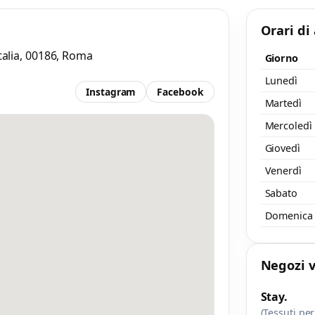
aggio
Orari di
 almeno 20 caratteri, così il negozio potrà capire meglio la tua richiesta.
Italia, 00186, Roma
Giorno
Lunedì
Instagram
Facebook
Martedì
Mercoledì
Giovedì
Accetto l’informativa privacy
Venerdì
nimo 20 caratteri
Invia messaggi
Sabato
/ 2000
Domenica
Negozi v
Stay.
(Tessuti per