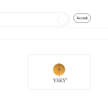
Accedi
🔍