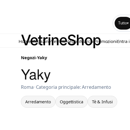
Tutto
▾
Home
Magazine
Vetrina
Negozi
Marchi
Promozioni
Entra 
Negozi
»
Yaky
Yaky
Arredamento a Roma
Roma
·
Categoria principale: Arredamento
Arredamento
Oggettistica
Tè & Infusi