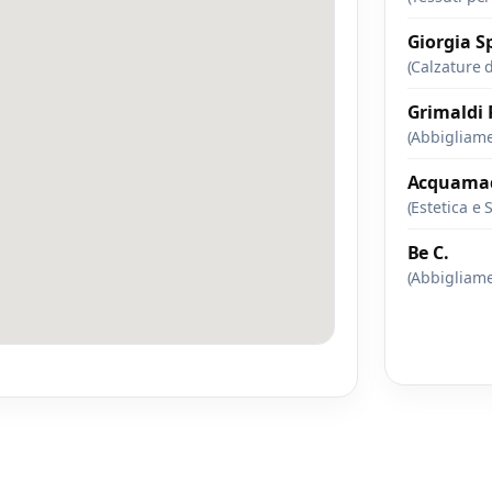
Giorgia S
(Calzature 
Grimaldi
(Abbigliam
Acquama
(Estetica e 
Be C.
(Abbigliam