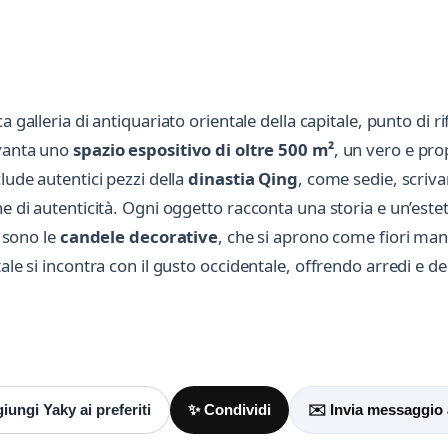
ca galleria di antiquariato orientale della capitale, punto di r
 vanta uno
spazio espositivo di oltre 500 m²
, un vero e pro
lude autentici pezzi della
dinastia Qing
, come sedie, scriva
e di autenticità. Ogni oggetto racconta una storia e un’esteti
i sono le
candele decorative
, che si aprono come fiori m
ale si incontra con il gusto occidentale, offrendo arredi e de
Scrivi a Yaky
Invia un messaggio diretto al negozio
tramite Vetrineshop.
iungi Yaky ai preferiti
✨ Condividi
✉️ Invia messaggio 