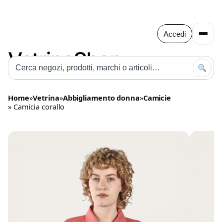
Accedi
Home
»
Vetrina
»
Abbigliamento donna
»
Camicie
» Camicia corallo