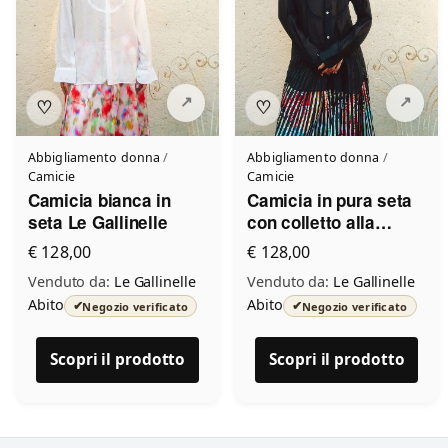
♡
♡
Abbigliamento donna
/
Abbigliamento donna
/
Camicie
Camicie
Camicia bianca in
Camicia in pura seta
seta Le Gallinelle
con colletto alla
coreana Le Gallinelle
€ 128,00
€ 128,00
Venduto da:
Le Gallinelle
Venduto da:
Le Gallinelle
Abito
Abito
✔
✔
Negozio verificato
Negozio verificato
Scopri il prodotto
Scopri il prodotto