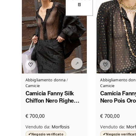
♡
♡
Abbigliamento donna
/
Abbigliamento do
Camicie
Camicie
Camicia Fanny Silk
Camicia Fanny
Chiffon Nero Righe
Nero Pois Oro
Argento
€ 700,00
€ 700,00
Venduto da:
Morfosis
Venduto da:
Morf
✔
✔
Negozio verificato
Negozio verifica