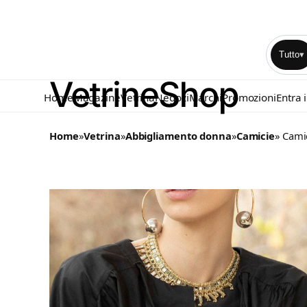
Tutto
▾
Home
Magazine
Vetrina
Negozi
Marchi
Promozioni
Entra 
Home
»
Vetrina
»
Abbigliamento donna
»
Camicie
» Cami