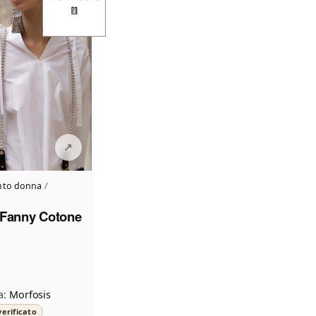
nto donna
/
 Fanny Cotone
a:
Morfosis
erificato