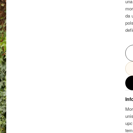
una
mor
da 
pol
def
Inf
Mor
unis
upc
temp