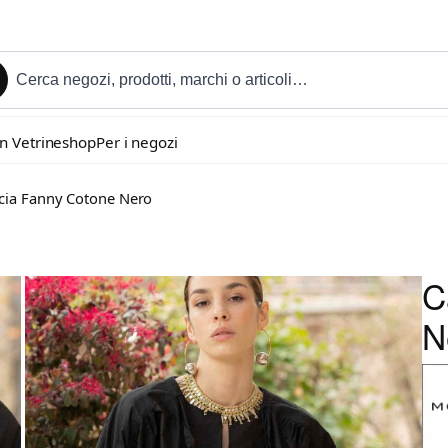
in Vetrineshop
Per i negozi
cia Fanny Cotone Nero
C
N