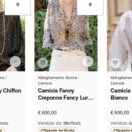
♡
♡
nna
/
Abbigliamento donna
/
Abbigliame
Camicie
Camicie
 Chiffon
Camicia Fanny
Camicia
Creponne Fancy Lurex
Bianco
Nero Fondo Chiaro
€ 600,00
€ 600,00
osis
Venduto da:
Morfosis
Venduto d
✔
✔
to
Negozio verificato
Negozio v