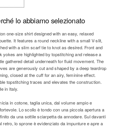
rché lo abbiamo selezionato
ton one-size shirt designed with an easy, relaxed
ouette. It features a round neckline with a small V-slit,
shed with a slim scarf tie to knot as desired. Front and
k yokes are highlighted by topstitching and release a
tle gathered detail underneath for fluid movement. The
eves are generously cut and shaped by a deep teardrop
ing, closed at the cuff for an airy, feminine effect.
ible topstitching traces and elevates the construction.
 in Italy.
icia in cotone, taglia unica, dal volume ampio e
fortevole. Lo scollo è tondo con una piccola apertura a
ifinito da una sottile sciarpetta da annodare. Sul davanti
ul retro, lo sprone è evidenziato da impunture e apre a