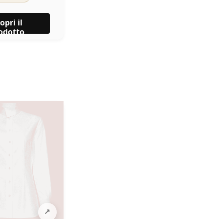
opri il
odotto