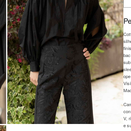
Pe
Cot
silh
fini
bac
sub
sle
open
Vis
Made
Cam
con
V, r
e s