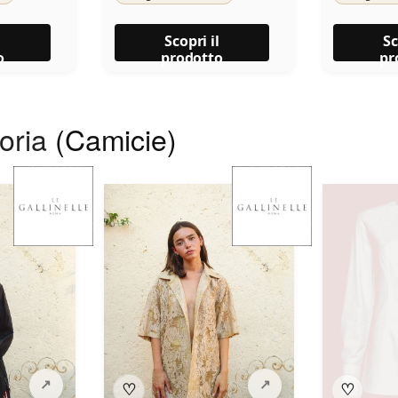
l
Scopri il
Sc
o
prodotto
pr
goria
(Camicie)
♡
♡