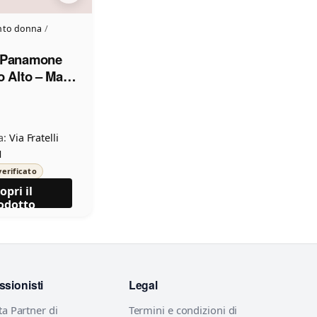
nto donna
/
 Panamone
o Alto – Made
a:
Via Fratelli
1
erificato
opri il
odotto
ssionisti
Legal
ta Partner di
Termini e condizioni di