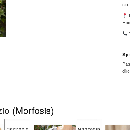
con
I
Rom
T
Spe
Pag
dir
zio
(Morfosis)