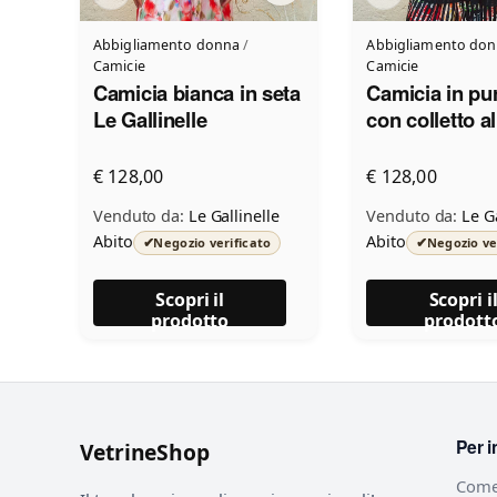
Abbigliamento donna
/
Abbigliamento do
Camicie
Camicie
Camicia bianca in seta
Camicia in pu
Le Gallinelle
con colletto al
coreana Le Gal
€ 128,00
€ 128,00
Venduto da:
Le Gallinelle
Venduto da:
Le Ga
Abito
Abito
✔
✔
Negozio verificato
Negozio ve
Scopri il
Scopri i
prodotto
prodott
Per i
VetrineShop
Come