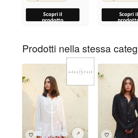
Scopri il
Scopri i
prodotto
prodott
Prodotti nella stessa cate
♡
♡