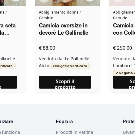
nna
/
Abbigliamento donna
/
Abbigliame
Camicie
Camicie
ra seta
Camicia oversize in
Camicia
la
devorè Le Gallinelle
con Coll
linelle
in Italy
€ 88,00
€ 250,00
llinelle
Venduto da:
Le Gallinelle
Venduto d
Abito
Lombardi 
✔
rificato
Negozio verificato
✔
Negozio v
l
Scopri il
Sc
o
prodotto
pr
niziare
Esplora
Profe
 funziona
Prodotti in Vetrina
Diven