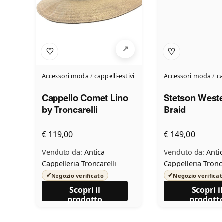
♡
♡
Accessori moda
/
cappelli-estivi
Accessori moda
/
ca
Cappello Comet Lino
Stetson West
by Troncarelli
Braid
€ 119,00
€ 149,00
Venduto da:
Antica
Venduto da:
Anti
Cappelleria Troncarelli
Cappelleria Tronc
✔
✔
Negozio verificato
Negozio verifica
Scopri il
Scopri i
prodotto
prodott