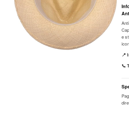
Inf
Ant
Ant
Cap
e st
icon
📍 
📞 
Spe
Pag
dir