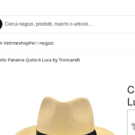
in Vetrineshop
Per i negozi
ello Panama Quito 6 Luca by Troncarelli
C
L