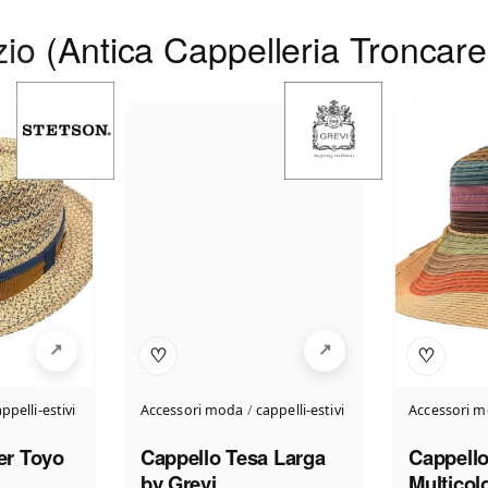
zio
(Antica Cappelleria Troncarel
♡
♡
ppelli-estivi
Accessori moda
/
cappelli-estivi
Accessori 
er Toyo
Cappello Tesa Larga
Cappello
by Grevi
Multicol