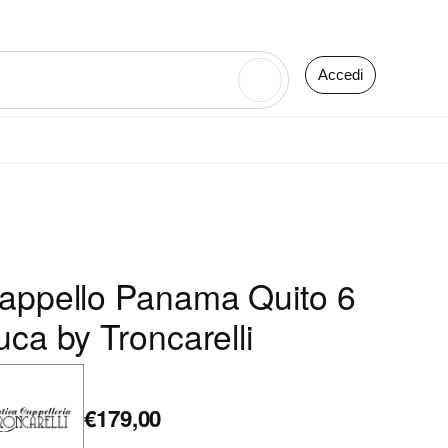
Accedi
🔍
appello Panama Quito 6
uca by Troncarelli
€179,00