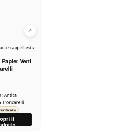
moda
/
cappelli-estivi
 Papier Vent
relli
a:
Antica
 Troncarelli
erificato
opri il
odotto