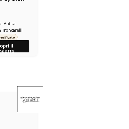
a:
Antica
 Troncarelli
erificato
opri il
odotto