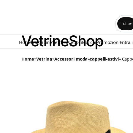
Tutto
▾
Home
Magazine
Vetrina
Negozi
Marchi
Promozioni
Entra 
Home
»
Vetrina
»
Accessori moda
»
cappelli-estivi
» Capp