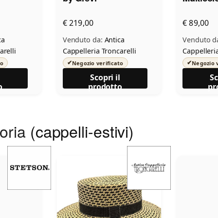
€ 219,00
€ 89,00
ca
Venduto da:
Antica
Venduto d
arelli
Cappelleria Troncarelli
Cappelleria
✔
✔
to
Negozio verificato
Negozio v
l
Scopri il
Sc
o
prodotto
pr
goria
(cappelli-estivi)