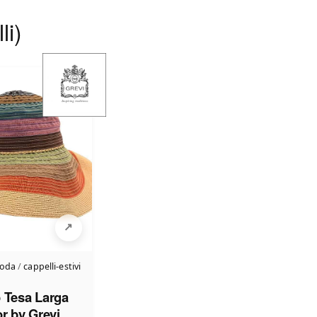
li)
moda
/
cappelli-estivi
 Tesa Larga
or by Grevi