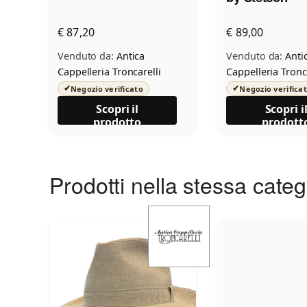
€ 87,20
€ 89,00
Venduto da:
Antica
Venduto da:
Anti
Cappelleria Troncarelli
Cappelleria Tronc
✔
✔
Negozio verificato
Negozio verifica
Scopri il
Scopri i
prodotto
prodott
Prodotti nella stessa cate