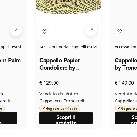
♡
♡
ppelli-estivi
Accessori moda
/
cappelli-estivi
Accessori 
ern Palm
Cappello Papier
Cappello
Gondoliere by
by Tronca
Troncarelli
€ 129,00
€ 149,00
ca
Venduto da:
Antica
Venduto d
arelli
Cappelleria Troncarelli
Cappelleria
✔
✔
to
Negozio verificato
Negozio v
l
Scopri il
Sc
o
prodotto
pr