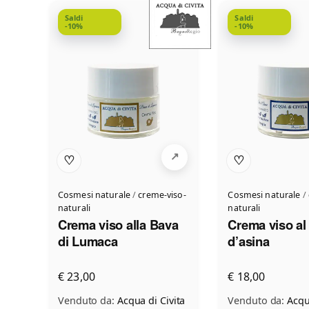
Saldi
Saldi
-10%
-10%
♡
♡
Cosmesi naturale
/
creme-viso-
Cosmesi naturale
/
naturali
naturali
Crema viso alla Bava
Crema viso al 
di Lumaca
d’asina
€ 23,00
€ 18,00
Venduto da:
Acqua di Civita
Venduto da:
Acqu