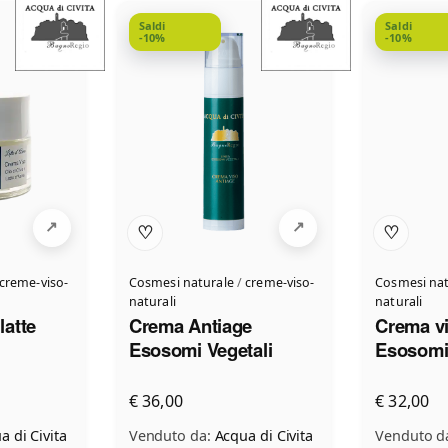
Saldi
Saldi
-10%
-10%
♡
♡
creme-viso-
Cosmesi naturale
/
creme-viso-
Cosmesi nat
naturali
naturali
latte
Crema Antiage
Crema v
Esosomi Vegetali
Esosomi 
€ 36,00
€ 32,00
a di Civita
Venduto da:
Acqua di Civita
Venduto d