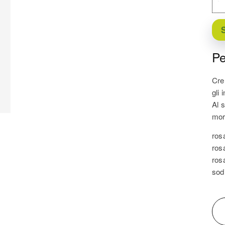
S
Pe
Cre
gli 
Al s
mor
ros
ros
ros
sod