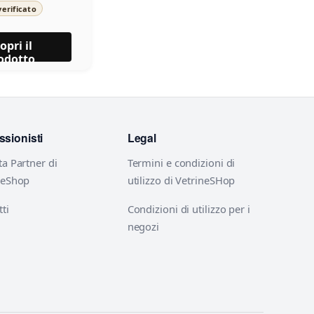
erificato
opri il
odotto
ssionisti
Legal
ta Partner di
Termini e condizioni di
neShop
utilizzo di VetrineSHop
ti
Condizioni di utilizzo per i
negozi