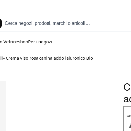
in Vetrineshop
Per i negozi
li
» Crema Viso rosa canina acido ialuronico Bio
C
a