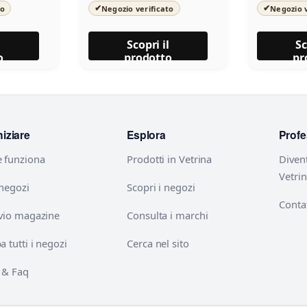
✔
✔
to
Negozio verificato
Negozio v
l
Scopri il
Sc
o
prodotto
pr
niziare
Esplora
Profe
 funziona
Prodotti in Vetrina
Diven
Vetri
 negozi
Scopri i negozi
Contat
vio magazine
Consulta i marchi
 tutti i negozi
Cerca nel sito
 & Faq