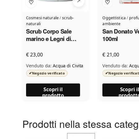
♡
♡
Cosmesi naturale
/
scrub-
Oggettistica
/
prof
naturali
ambiente
Scrub Corpo Sale
San Donato V
marino e Legni di
100ml
sottobosco
€ 23,00
€ 21,00
Venduto da:
Acqua di Civita
Venduto da:
Acqu
✔
✔
Negozio verificato
Negozio verifica
Scopri il
Scopri i
prodotto
prodott
Prodotti nella stessa cate