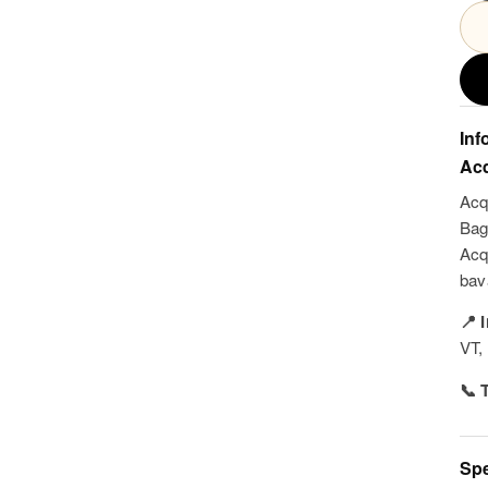
Inf
Acq
Acq
Bag
Acqu
bav
📍 
VT, 
📞 
Spe