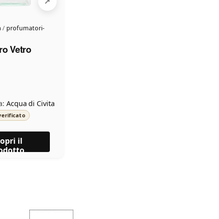
a
/
profumatori-
ro Vetro
a:
Acqua di Civita
erificato
opri il
odotto