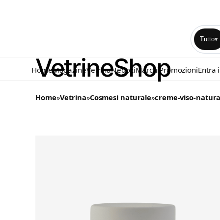
Tutto
▾
Home
Magazine
Vetrina
Negozi
Marchi
Promozioni
Entra 
Home
»
Vetrina
»
Cosmesi naturale
»
creme-viso-natura