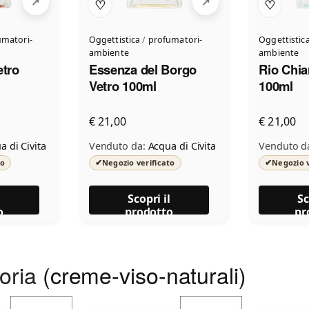
♡
♡
umatori-
Oggettistica
/
profumatori-
Oggettistic
ambiente
ambiente
etro
Essenza del Borgo
Rio Chia
Vetro 100ml
100ml
€ 21,00
€ 21,00
a di Civita
Venduto da:
Acqua di Civita
Venduto d
✔
✔
to
Negozio verificato
Negozio v
l
Scopri il
Sc
o
prodotto
pr
goria
(creme-viso-naturali)