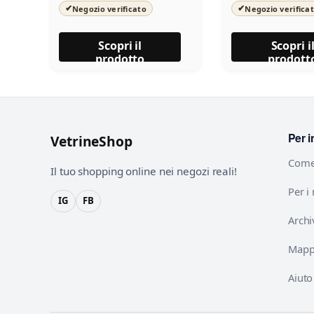
✔
✔
Negozio verificato
Negozio verifica
Scopri il
Scopri i
prodotto
prodott
Per i
VetrineShop
Come
Il tuo shopping online nei negozi reali!
Per i
IG
FB
Archi
Mappa
Aiuto