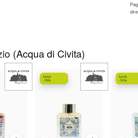
Pag
dir
zio
(Acqua di Civita)
Saldi
Saldi
-10%
-10%