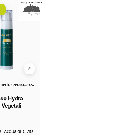
urale
/
creme-viso-
iso Hydra
Vegetali
a:
Acqua di Civita