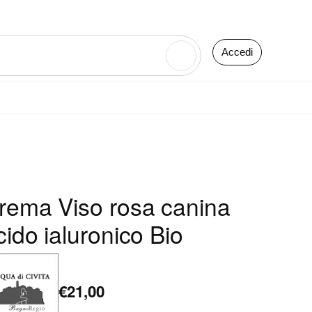
Accedi
🔍
rema Viso rosa canina
cido ialuronico Bio
€21,00