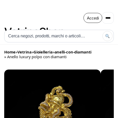
Accedi
Home
»
Vetrina
»
Gioielleria
»
anelli-con-diamanti
» Anello luxury polpo con diamanti