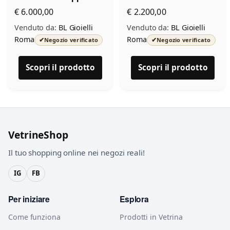
oro giallo brillanti e
€ 6.000,00
€ 2.200,00
pietre naturali
Venduto da:
BL Gioielli
Venduto da:
BL Gioielli
Roma
Roma
✔
✔
Negozio verificato
Negozio verificato
Scopri il prodotto
Scopri il prodotto
VetrineShop
Il tuo shopping online nei negozi reali!
IG
FB
Per iniziare
Esplora
Come funziona
Prodotti in Vetrina