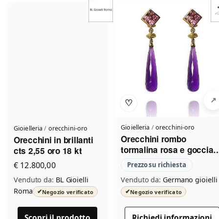
♡
Gioielleria
/
orecchini-oro
Gioielleria
/
orecchini-oro
Orecchini rombo
Orecchini in brillanti
tormalina rosa e goccia
cts 2,55 oro 18 kt
ametista
€ 12.800,00
Prezzo su richiesta
Venduto da:
BL Gioielli
Venduto da:
Germano gioielli
Roma
✔
✔
Negozio verificato
Negozio verificato
Scopri il prodotto
Richiedi informazioni