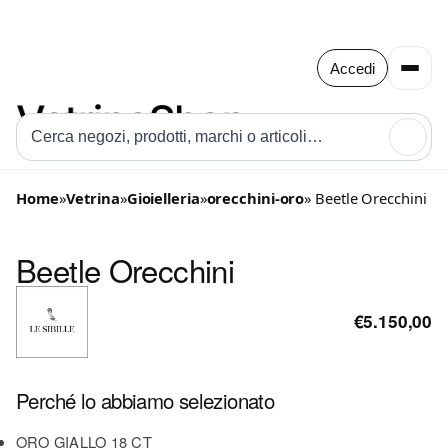
Accedi
🔍
Home
»
Vetrina
»
Gioielleria
»
orecchini-oro
» Beetle Orecchini
Beetle Orecchini
€5.150,00
Perché lo abbiamo selezionato
ORO GIALLO 18 CT