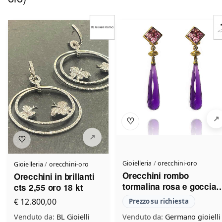
♡
♡
Gioielleria
/
orecchini-oro
Gioielleria
/
orecchini-oro
Orecchini rombo
Orecchini in brillanti
tormalina rosa e goccia
cts 2,55 oro 18 kt
ametista
€ 12.800,00
Prezzo su richiesta
Venduto da:
BL Gioielli
Venduto da:
Germano gioielli