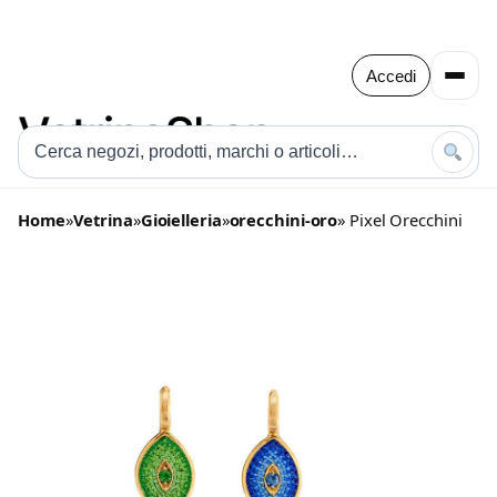
Accedi
Home
»
Vetrina
»
Gioielleria
»
orecchini-oro
» Pixel Orecchini