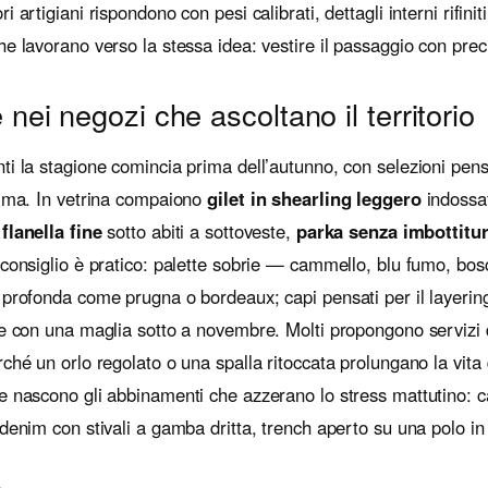
 artigiani rispondono con pesi calibrati, dettagli interni rifiniti
he lavorano verso la stessa idea: vestire il passaggio con prec
ei negozi che ascoltano il territorio
ti la stagione comincia prima dell’autunno, con selezioni pen
lima. In vetrina compaiono
gilet in shearling leggero
indossat
flanella fine
sotto abiti a sottoveste,
parka senza imbottitu
 consiglio è pratico: palette sobrie — cammello, blu fumo, bo
 profonda come prugna o bordeaux; capi pensati per il layeri
 e con una maglia sotto a novembre. Molti propongono servizi 
rché un orlo regolato o una spalla ritoccata prolungano la vita
e nascono gli abbinamenti che azzerano lo stress mattutino: ca
 denim con stivali a gamba dritta, trench aperto su una polo in