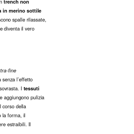
Un
trench non
 in merino sottile
cono spalle rilassate,
e diventa il vero
tra-fine
senza l’effetto
sovrasta. I
tessuti
ute aggiungono pulizia
l corso della
la forma, il
e estraibili. Il