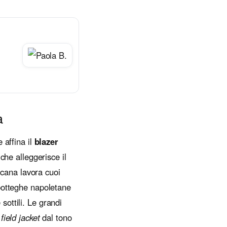
a
 affina il
blazer
che alleggerisce il
oscana lavora cuoi
 botteghe napoletane
sottili. Le grandi
,
field jacket
dal tono