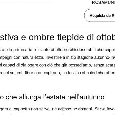
ROSAMUN
Acquista da 
stiva e ombre tiepide di otto
to e la prima aria frizzante di ottobre chiedono abiti che sap
mpegni con naturalezza. Investire a inizio stagione autunno-
pi capaci di dialogare con ciò che già possediamo, senza scarti
ei volumi, fibre che respirano, un lessico di colori che attenu
to che allunga l’estate nell’autunno
eggero al cappotto non serve, né adesso né domani. Serve inv