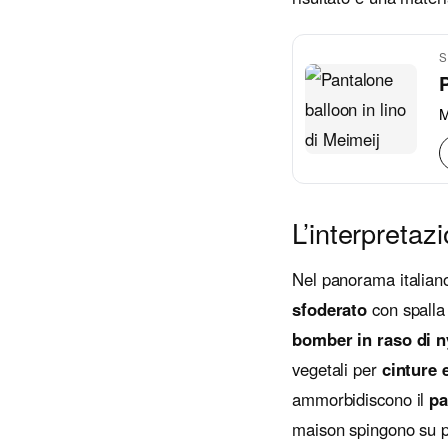
S
P
M
L’interpretazi
Nel panorama italiano
sfoderato
con spalla 
bomber in raso di n
vegetali per
cinture 
ammorbidiscono il
pa
maison spingono su pr