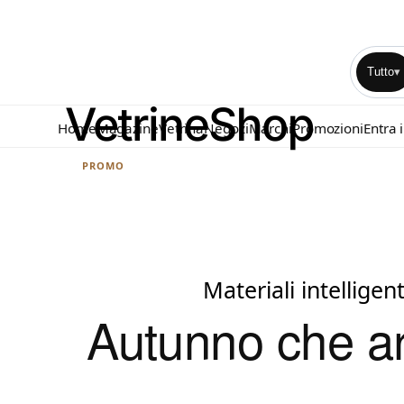
Tutto
▾
Home
Magazine
Vetrina
Negozi
Marchi
Promozioni
Entra 
PROMO
Materiali intelligen
Autunno che arr