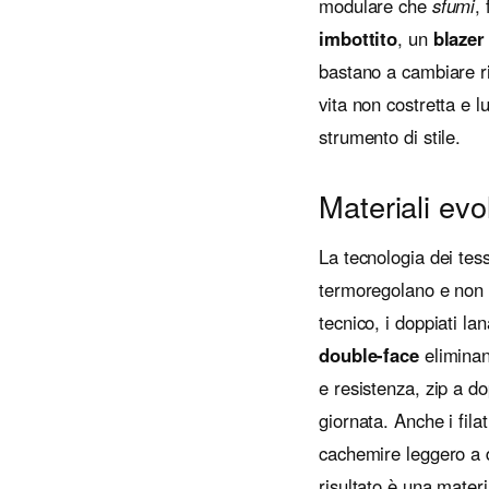
modulare che
sfumi
,
imbottito
, un
blazer
bastano a cambiare ri
vita non costretta e l
strumento di stile.
Materiali evo
La tecnologia dei tess
termoregolano e non p
tecnico, i doppiati l
double-face
eliminano
e resistenza, zip a do
giornata. Anche i fila
cachemire leggero a due
risultato è una mater