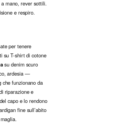
 a mano, rever sottili.
isione e respiro.
sate per tenere
i su T-shirt di cotone
ra
su denim scuro
sco, ardesia —
ng che funzionano da
di riparazione e
 del capo e lo rendono
rdigan fine sull’abito
 maglia.