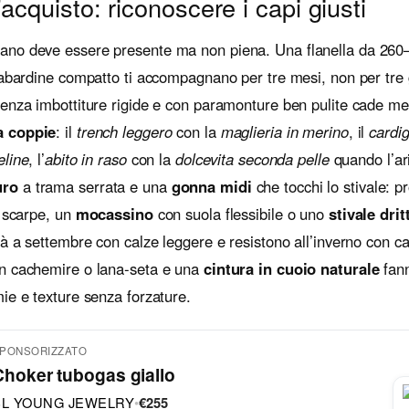
’acquisto: riconoscere i capi giusti
mano deve essere presente ma non piena. Una flanella da 260
gabardine compatto ti accompagnano per tre mesi, non per tre 
senza imbottiture rigide e con paramonture ben pulite cade me
a coppie
: il
trench leggero
con la
maglieria in merino
, il
cardi
eline
, l’
abito in raso
con la
dolcevita seconda pelle
quando l’ari
uro
a trama serrata e una
gonna midi
che tocchi lo stivale: 
e scarpe, un
mocassino
con suola flessibile o uno
stivale drit
à a settembre con calze leggere e resistono all’inverno con cal
n cachemire o lana-seta e una
cintura in cuoio naturale
fann
ie e texture senza forzature.
PONSORIZZATO
Choker tubogas giallo
BL YOUNG JEWELRY
•
€255