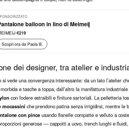
PONSORIZZATO
antalone balloon in lino di Meimeij
EIMEIJ
•
€219
Scopri ora da Paola B.
one dei designer, tra atelier e industri
 si vede una convergenza interessante: da un lato l’atelier che
morbida e tasche a toppa, dall’altro la manifattura industriale 
ylon
con fodere estraibili e finiture sartoriali. La pelletteria t
e mocassini
che prendono patina senza irrigidirsi, mentre le
ntalone con pince
usando flanelle compatte e velluto a coste 
oporzioni generose — cappotti a uovo, trench lunghi e fluidi