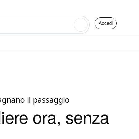
Accedi
🔍
mpagnano il passaggio
liere ora, senza