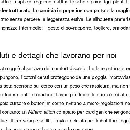
 fatto di capi che reggono mattine fresche e pomeriggi pieni. 
 destrutturato
, la
camicia in popeline compatto
e la
maglia
tmo senza perdere la leggerezza estiva. Le silhouette preferis
unghezze intermedie: il gesto di sovrapporre, togliere, annodar
luti e dettagli che lavorano per noi
uti oggi è al servizio del comfort discreto. Le lane pettinate
ex
ungono, i cotoni cerati proteggono da una pioggia improvvisa 
ana-seta scorrono sul corpo con un peso che rassicura, ma non 
 fodere inutili e rendono il capo più fluido, le cuciture ribatt
ppio cursore e bottoni in corno invitano a micro-regolazioni ne
ti contano: un
Milano stitch
compatto per cardigan che tengono 
 fili per sciarpe sottili, il nylon riciclato per imbottiture legger
ia che accompagna il corpo, non lo costringe.