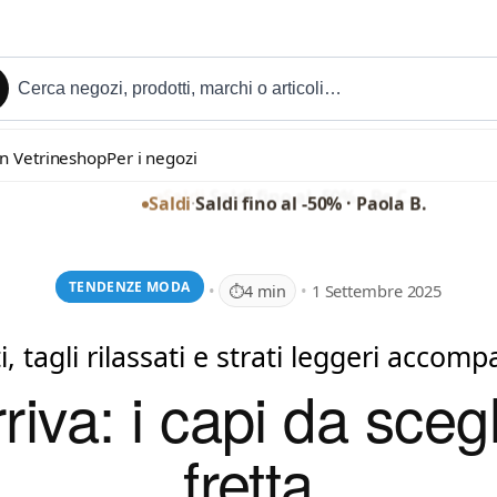
in Vetrineshop
Per i negozi
Saldi
·
Saldi fino al -50% · Paola B.
TENDENZE MODA
•
•
1 Settembre 2025
⏱
4 min
ti, tagli rilassati e strati leggeri acco
iva: i capi da sceg
fretta