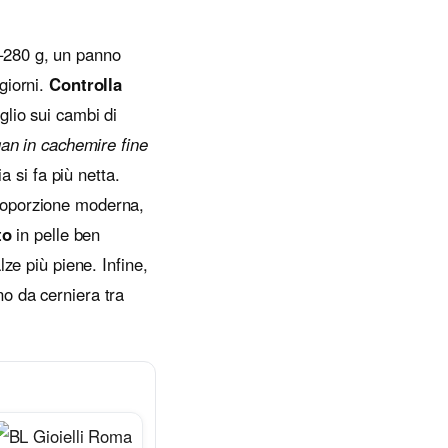
–280 g, un panno
giorni.
Controlla
glio sui cambi di
gan in cachemire fine
a si fa più netta.
proporzione moderna,
to
in pelle ben
ze più piene. Infine,
o da cerniera tra