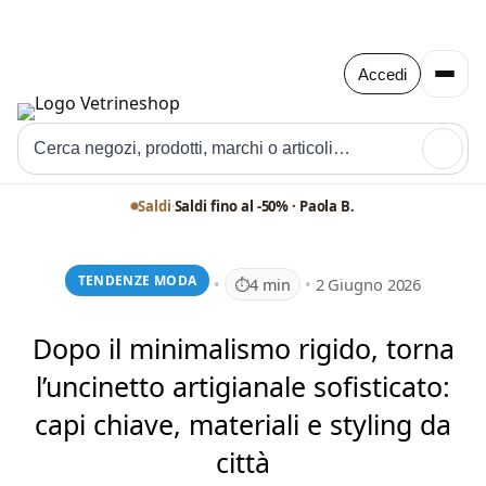
Accedi
🔍
Saldi
·
Saldi fino al -50% · Paola B.
TENDENZE MODA
•
•
2 Giugno 2026
⏱
4 min
Dopo il minimalismo rigido, torna
l’uncinetto artigianale sofisticato:
capi chiave, materiali e styling da
città