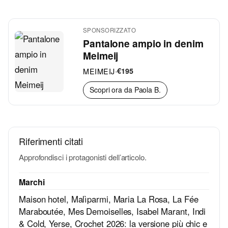
SPONSORIZZATO
Pantalone ampio in denim
Meimeij
MEIMEIJ
•
€195
Scopri ora da Paola B.
Riferimenti citati
Approfondisci i protagonisti dell’articolo.
Marchi
Maison hotel
,
Malìparmi
,
Maria La Rosa
,
La Fée
Maraboutée
,
Mes Demoiselles
,
Isabel Marant
,
Indi
& Cold
,
Yerse
,
Crochet 2026: la versione più chic e