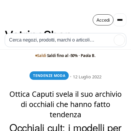
Accedi
🔍
Saldi
·
Saldi fino al -50% · Paola B.
TENDENZE MODA
•
12 Luglio 2022
Ottica Caputi svela il suo archivio
di occhiali che hanno fatto
tendenza
Occhiali cult: i modelli per