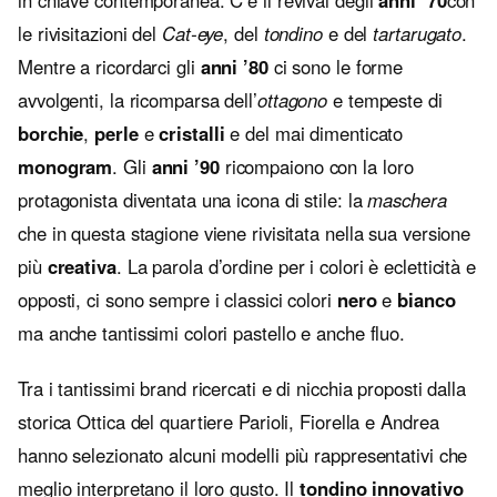
in chiave contemporanea. C’è il revival degli
anni ’70
con
le rivisitazioni del
Cat-eye
, del
tondino
e del
tartarugato
.
Mentre a ricordarci gli
anni ’80
ci sono le forme
avvolgenti, la ricomparsa dell’
ottagono
e tempeste di
borchie
,
perle
e
cristalli
e del mai dimenticato
monogram
. Gli
anni ’90
ricompaiono con la loro
protagonista diventata una icona di stile: la
maschera
che in questa stagione viene rivisitata nella sua versione
più
creativa
. La parola d’ordine per i colori è ecletticità e
opposti, ci sono sempre i classici colori
nero
e
bianco
ma anche tantissimi colori pastello e anche fluo.
Tra i tantissimi brand ricercati e di nicchia proposti dalla
storica Ottica del quartiere Parioli, Fiorella e Andrea
hanno selezionato alcuni modelli più rappresentativi che
meglio interpretano il loro gusto. Il
tondino innovativo