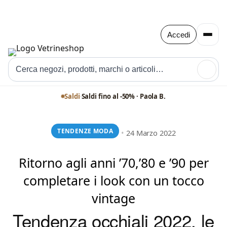
Accedi
🔍
Saldi
·
Saldi fino al -50% · Paola B.
TENDENZE MODA
•
24 Marzo 2022
Ritorno agli anni ’70,’80 e ’90 per
completare i look con un tocco
vintage
Tendenza occhiali 2022, le