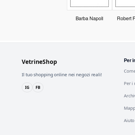
Barba Napoli
Robert 
Per i
VetrineShop
Come
Il tuo shopping online nei negozi reali!
Per i
IG
FB
Archi
Mappa
Aiuto