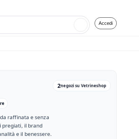
Accedi
🔍
2
negozi su Vetrineshop
ure
oda raffinata e senza
 pregiati, il brand
nalità e il benessere.