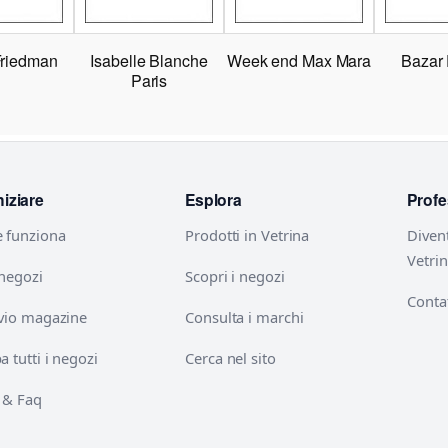
Friedman
Isabelle Blanche
Week end Max Mara
Bazar
Paris
niziare
Esplora
Profe
 funziona
Prodotti in Vetrina
Diven
Vetri
 negozi
Scopri i negozi
Contat
vio magazine
Consulta i marchi
 tutti i negozi
Cerca nel sito
 & Faq