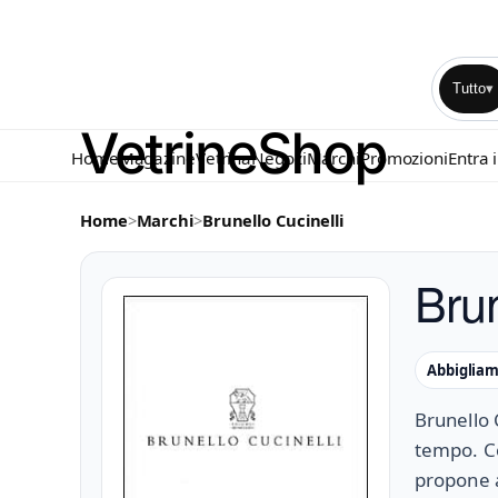
Tutto
▾
Home
Magazine
Vetrina
Negozi
Marchi
Promozioni
Entra 
Home
>
Marchi
>
Brunello Cucinelli
Brun
Abbiglia
Brunello 
tempo. Co
propone a