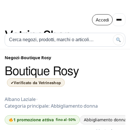
Accedi
Negozi
»
Boutique Rosy
Boutique Rosy
Verificato da Vetrineshop
✔
Abbigliamento donna a Albano Laziale
Albano Laziale
·
Categoria principale: Abbigliamento donna
Abbigliamento donna
1 promozione attiva
fino al -50%