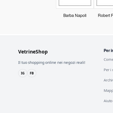
Barba Napoli
Robert 
Per i
VetrineShop
Come
Il tuo shopping online nei negozi reali!
Per i
IG
FB
Archi
Mappa
Aiuto