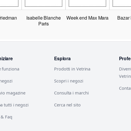
Friedman
Isabelle Blanche
Week end Max Mara
Bazar
Paris
niziare
Esplora
Profe
 funziona
Prodotti in Vetrina
Diven
Vetri
 negozi
Scopri i negozi
Contat
vio magazine
Consulta i marchi
 tutti i negozi
Cerca nel sito
 & Faq