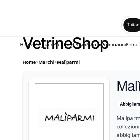
Tutto
▾
Home
Magazine
Vetrina
Negozi
Marchi
Promozioni
Entra 
Home
>
Marchi
>
Malìparmi
Mal
Abbiglia
Maliparmi
collezioni
abbigliam