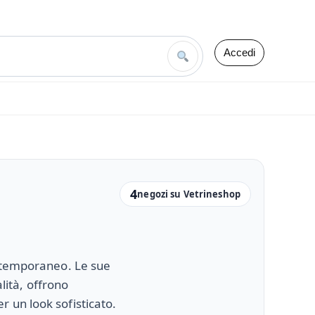
Accedi
4
negozi su Vetrineshop
ontemporaneo. Le sue
alità, offrono
 un look sofisticato.