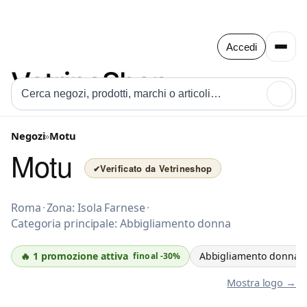
Accedi
🔍
Negozi
»
Motu
Motu
Verificato da Vetrineshop
✔
Abbigliamento donna a Roma
Roma
·
Zona: Isola Farnese
·
Categoria principale: Abbigliamento donna
🔥 1 promozione attiva
Abbigliamento donna
fino al -30%
Mostra logo →