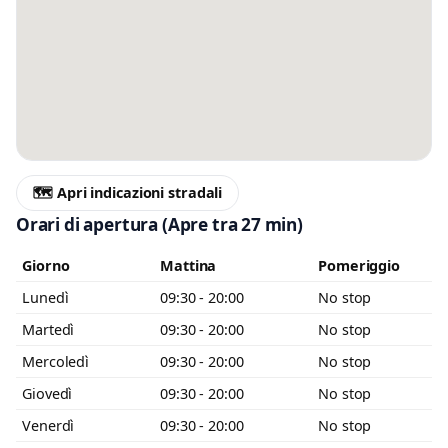
Messaggio
Scrivi almeno 20 caratteri, così il negozio potrà capire meglio la tua
richiesta.
🗺️ Apri indicazioni stradali
Orari di apertura
(Apre tra 27 min)
Giorno
Mattina
Pomeriggio
Accetto l’informativa privacy
Lunedì
09:30 - 20:00
No stop
Minimo 20 caratteri
Invia messaggio
Martedì
09:30 - 20:00
No stop
0 / 2000
Mercoledì
09:30 - 20:00
No stop
Giovedì
09:30 - 20:00
No stop
Venerdì
09:30 - 20:00
No stop