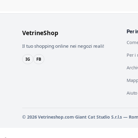
Per i
VetrineShop
Come
Il tuo shopping online nei negozi reali!
Per i
IG
FB
Archi
Mappa
Aiuto
© 2026 Vetrineshop.com
·
Giant Cat Studio S.r.l.s — Ro