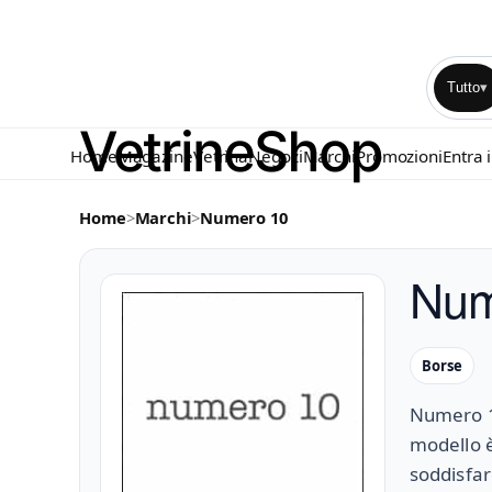
Tutto
▾
Home
Magazine
Vetrina
Negozi
Marchi
Promozioni
Entra 
Home
>
Marchi
>
Numero 10
Num
Borse
Numero 10
modello è
soddisfare