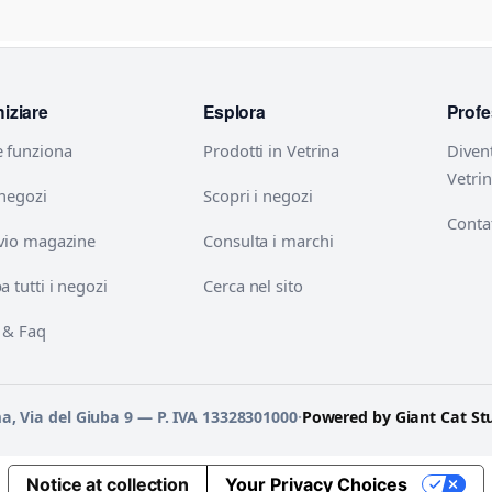
niziare
Esplora
Profe
 funziona
Prodotti in Vetrina
Diven
Vetri
 negozi
Scopri i negozi
Contat
vio magazine
Consulta i marchi
 tutti i negozi
Cerca nel sito
 & Faq
ma, Via del Giuba 9 — P. IVA 13328301000
·
Powered by Giant Cat St
Notice at collection
Your Privacy Choices