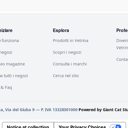
niziare
Esplora
Profe
 funziona
Prodotti in Vetrina
Diven
Vetri
 negozi
Scopri i negozi
Contat
vio magazine
Consulta i marchi
 tutti i negozi
Cerca nel sito
 & Faq
ma, Via del Giuba 9 — P. IVA 13328301000
·
Powered by Giant Cat St
Notice at collection
Your Privacy Choices