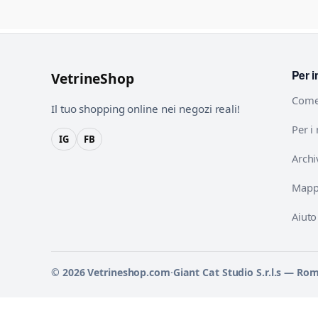
Per i
VetrineShop
Come
Il tuo shopping online nei negozi reali!
Per i
IG
FB
Archi
Mappa
Aiuto
© 2026 Vetrineshop.com
·
Giant Cat Studio S.r.l.s — Ro