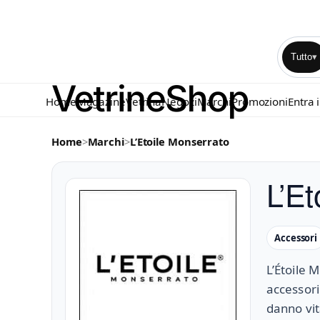
Tutto
▾
Home
Magazine
Vetrina
Negozi
Marchi
Promozioni
Entra 
Home
>
Marchi
>
L’Etoile Monserrato
L’Et
Accessori
L’Étoile 
accessori
danno vit