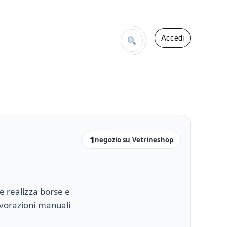
Accedi
1
negozio su Vetrineshop
he realizza borse e
avorazioni manuali