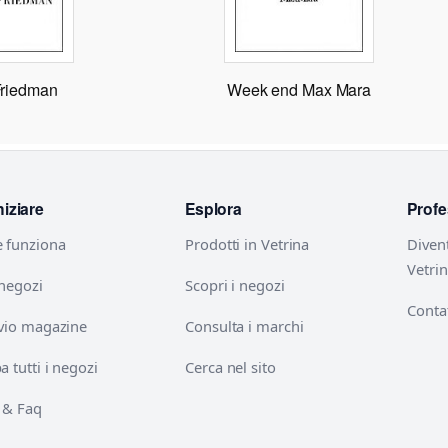
Friedman
Week end Max Mara
niziare
Esplora
Profe
 funziona
Prodotti in Vetrina
Diven
Vetri
 negozi
Scopri i negozi
Contat
vio magazine
Consulta i marchi
 tutti i negozi
Cerca nel sito
 & Faq