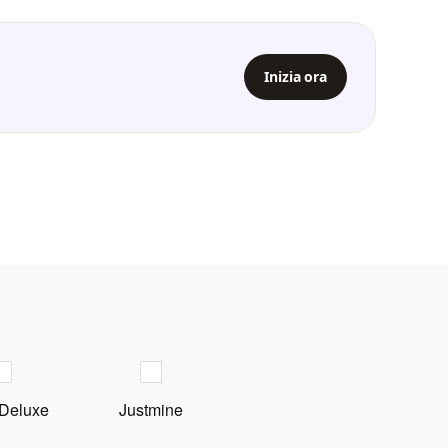
Inizia ora
 Deluxe
Justmine