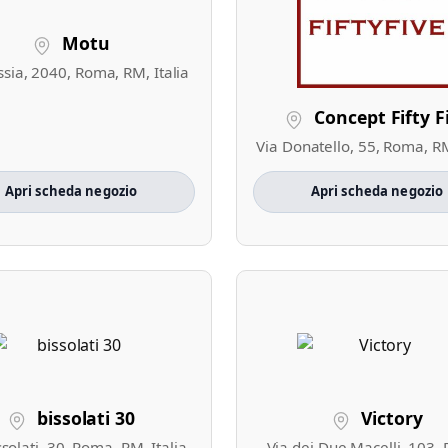
Motu
ssia, 2040, Roma, RM, Italia
Concept Fifty F
Via Donatello, 55, Roma, RM
Apri scheda negozio
Apri scheda negozio
bissolati 30
Victory
ssolati, 30, Roma, RM, Italia
Via dei Due Macelli, 103,