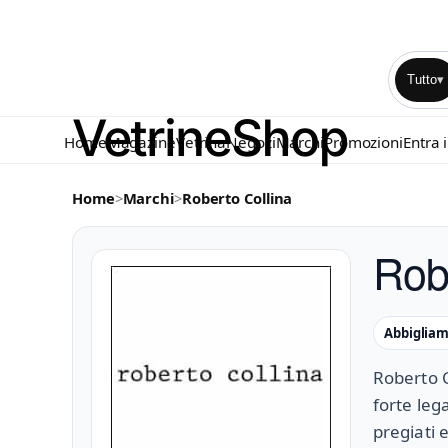
Tutto
▾
Home
Magazine
Vetrina
Negozi
Marchi
Promozioni
Entra 
Home
>
Marchi
>
Roberto Collina
Rob
Abbiglia
Roberto C
forte leg
pregiati e