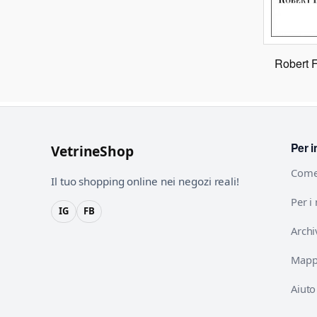
Robert 
Per i
VetrineShop
Come
Il tuo shopping online nei negozi reali!
Per i
IG
FB
Archi
Mappa
Aiuto