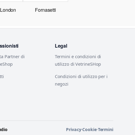
y London
Fornasetti
ssionisti
Legal
ta Partner di
Termini e condizioni di
neShop
utilizzo di VetrineSHop
ti
Condizioni di utilizzo per i
negozi
udio
Privacy
·
Cookie
·
Termini