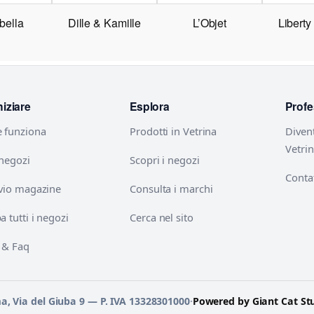
bella
Dille & Kamille
L’Objet
Libert
niziare
Esplora
Profe
 funziona
Prodotti in Vetrina
Diven
Vetri
 negozi
Scopri i negozi
Contat
vio magazine
Consulta i marchi
 tutti i negozi
Cerca nel sito
 & Faq
ma, Via del Giuba 9 — P. IVA 13328301000
·
Powered by Giant Cat St