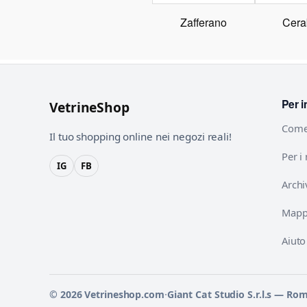
Zafferano
Cera
Per i
VetrineShop
Come
Il tuo shopping online nei negozi reali!
Per i
IG
FB
Archi
Mappa
Aiuto
© 2026 Vetrineshop.com
·
Giant Cat Studio S.r.l.s — Ro