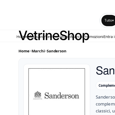
Tutto
▾
Home
Magazine
Vetrina
Negozi
Marchi
Promozioni
Entra 
Home
>
Marchi
>
Sanderson
San
Complemen
Sanderson
complemen
classici,