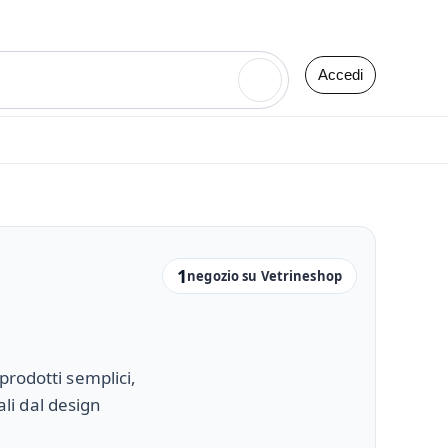
Accedi
🔍
1
negozio su Vetrineshop
prodotti semplici,
ali dal design