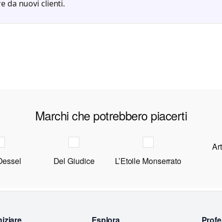
e da nuovi clienti.
Marchi che potrebbero piacerti
Ar
Dessel
Del Giudice
L’Etoile Monserrato
niziare
Esplora
Profe