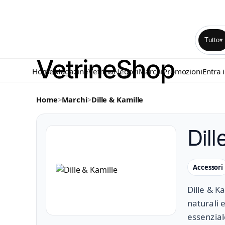
Tutto
▾
Home
Magazine
Vetrina
Negozi
Marchi
Promozioni
Entra 
Home
>
Marchi
>
Dille & Kamille
Dill
Accessori
Dille & K
naturali e
essenziale