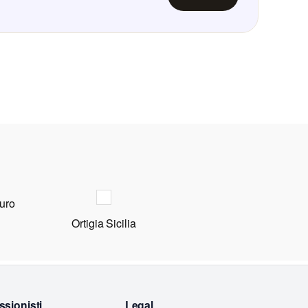
turo
Ortigia Sicilia
ssionisti
Legal