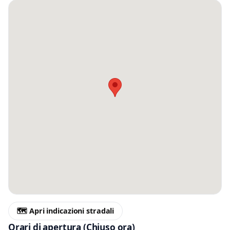
Messaggio
Scrivi almeno 20 caratteri, così il negozio potrà capire meglio la tua
richiesta.
Accetto l’informativa privacy
Minimo 20 caratteri
Invia messaggio
0 / 2000
🗺️ Apri indicazioni stradali
Orari di apertura
(Chiuso ora)