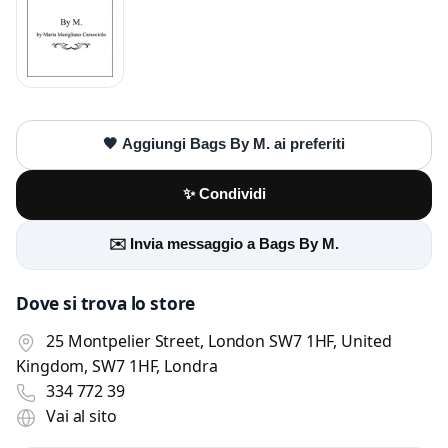
🖤 Aggiungi Bags By M. ai preferiti
✨ Condividi
✉️ Invia messaggio a Bags By M.
Dove si trova lo store
Scrivi a Bags By M.
25 Montpelier Street, London SW7 1HF, United
Kingdom, SW7 1HF, Londra
Invia un messaggio diretto al negozio
tramite Vetrineshop.
334 772 39
Vai al sito