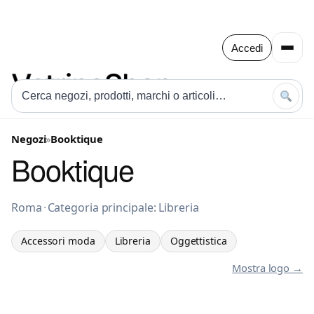
Accedi
Negozi
»
Booktique
Booktique
Accessori moda a Roma
Roma
·
Categoria principale: Libreria
Accessori moda
Libreria
Oggettistica
Mostra logo →