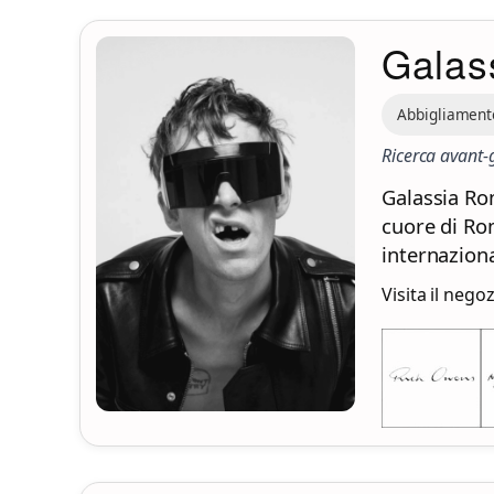
Galas
Abbigliamen
Ricerca avant-
Galassia Ro
cuore di Rom
internaziona
Visita il nego