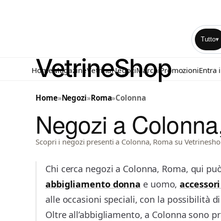
Tutto
▾
Home
Magazine
Vetrina
Negozi
Marchi
Promozioni
Entra 
Home
»
Negozi
»
Roma
»
Colonna
Negozi a Colonn
Scopri i negozi presenti a Colonna, Roma su Vetrinesho
Chi cerca negozi a Colonna, Roma, qui può 
abbigliamento donna
e uomo,
accessor
alle occasioni speciali, con la possibilità 
Oltre all’abbigliamento, a Colonna sono pre