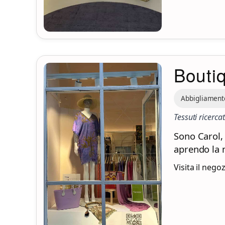
Bouti
Abbigliament
Tessuti ricercati
Sono Carol,
aprendo la 
Visita il nego