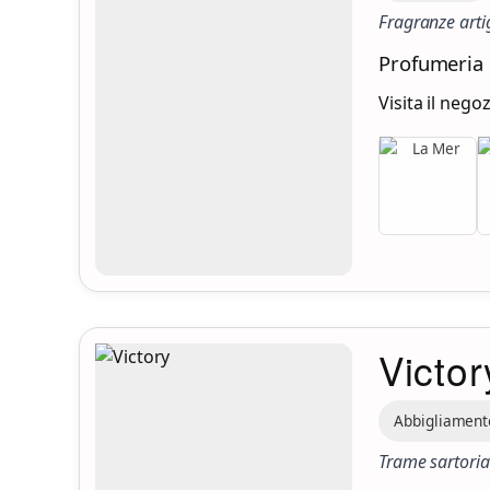
Fragranze artig
Profumeria 
Visita il nego
Victor
Abbigliament
Trame sartorial