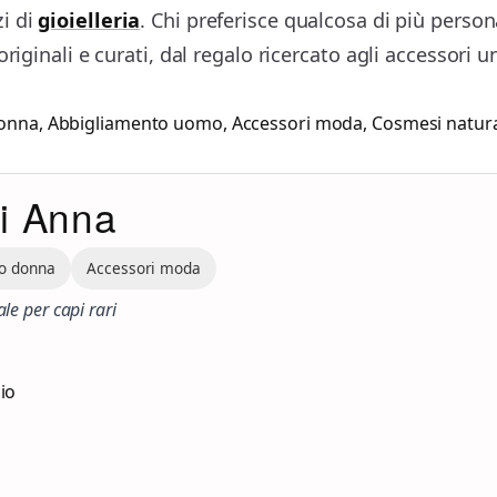
i di
gioielleria
. Chi preferisce qualcosa di più perso
riginali e curati, dal regalo ricercato agli accessori u
donna
,
Abbigliamento uomo
,
Accessori moda
,
Cosmesi natur
di Anna
o donna
Accessori moda
ale per capi rari
zio