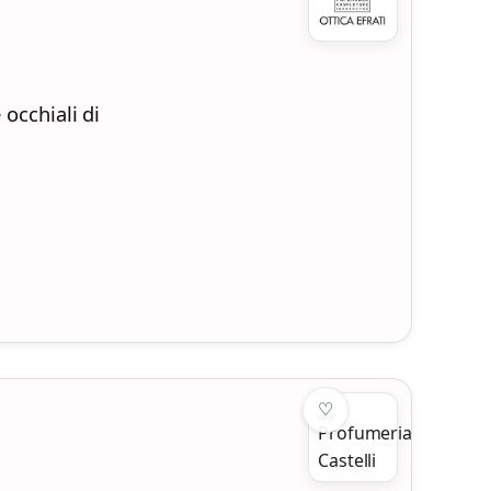
 occhiali di
♡