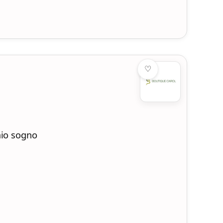
♡
mio sogno