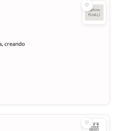
♡
a, creando
♡