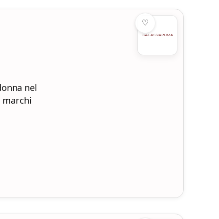
♡
donna nel
i marchi