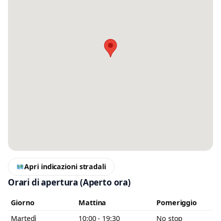
Messaggio
Scrivi almeno 20 caratteri, così il negozio potrà capire meglio la tua
richiesta.
Accetto l’informativa privacy
Apri indicazioni stradali
Orari di apertura
(Aperto ora)
Minimo 20 caratteri
Invia messaggio
0 / 2000
Giorno
Mattina
Pomeriggio
Martedì
10:00 - 19:30
No stop