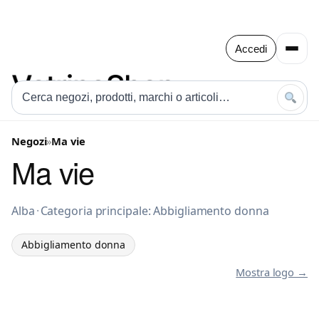
Accedi
Negozi
»
Ma vie
Ma vie
Abbigliamento donna a Alba
Alba
·
Categoria principale: Abbigliamento donna
Abbigliamento donna
Mostra logo →